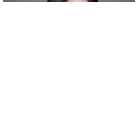
VER COMENTÁRIOS
VEJA TAMBÉM
FOI PRESO COM MADRASTA
Pai teria fingido chorar
em enterro após matar
filho por dívida de R$ 50
mil