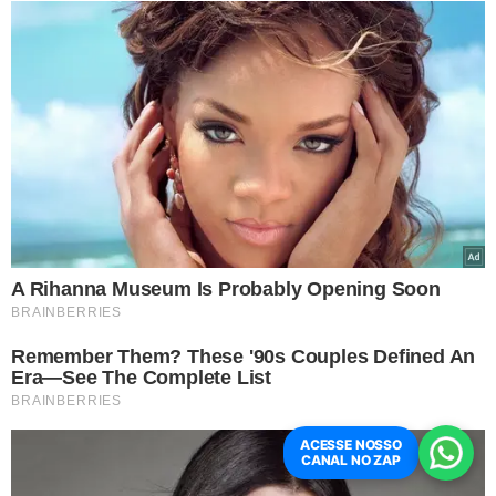
ao local para tentar fazer um
nivelamento. Infelizmente, houve um
erro no maquinário na casa de máquinas,
o que fez com que o elevador voltasse a
ceder. Nessa queda, de
aproximadamente 1,5 metro, ele chegou
a 'quicar' duas vezes no fundo do fosso",
explicou o tenente Sérgio Magalhães.
TÓPICOS
SOCORRO
EXCESSO DE PESO
BH
DESPENCA
ACESSE NOSSO
CANAL NO ZAP
ELEVADOR