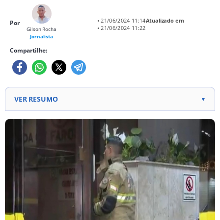
• 21/06/2024 11:14
Atualizado em
Por
• 21/06/2024 11:22
Gilson Rocha
Jornalista
Compartilhe:
VER RESUMO
▼
Elevador com 22 pessoas desabou 1,5 metro devido
a excesso de peso (17 passageiros permitidos) 9
pessoas socorridas com dores na coluna e lesões
leves pelo Corpo de Bombeiros e SAMU Erro no
maquinário fez elevador ceder novamente,
"quicando" duas vezes no fosso (1,5 metro de
queda)