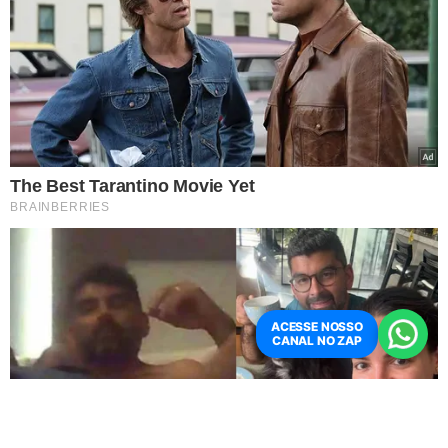
MP. As ações apuraram a atuação de organizações
criminosas voltadas ao tráfico de drogas, movimentação
ilícita de capitais e uma suposta rede para atentar contra
autoridades de segurança pública.
As investigações apontam ainda que além de usar as
redes para a venda ilegal de anabolizantes, ele praticava
lavagem de dinheiro através da aquisição de joias,
veículos de luxo e ocultação de dinheiro em espécie.
ACESSE NOSSO
CANAL NO ZAP