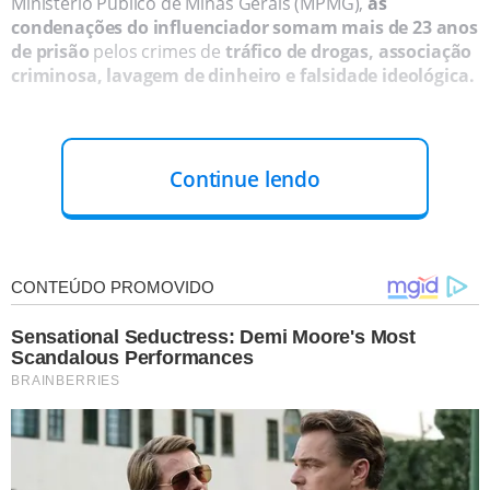
Ministério Público de Minas Gerais (MPMG),
as
condenações do influenciador somam mais de 23 anos
de prisão
pelos crimes de
tráfico de drogas, associação
criminosa, lavagem de dinheiro e falsidade ideológica.
Continue lendo
OÇÕES DO MINISTÉRIO PÚBLICO
Lohan foi um dos principais alvos das operações
Diamante de Vidro, Má Influência e Erínias
, conduzidas pelo