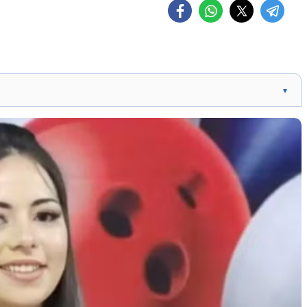
▼
o no Centro de Lajeado na madrugada desta segunda-feira.
amorado como principal suspeito.
ato com ex-companheiro, segundo família.
o no apartamento da vítima.
orrência e aguardar investigações.