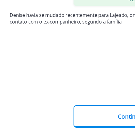
Denise havia se mudado recentemente para Lajeado, ond
contato com o ex-companheiro, segundo a família.
Conti
De acordo com a titular da Delegacia Especializada no 
havia marcas de disparos de arma de fogo no apartamen
medida protetiva em vigor.