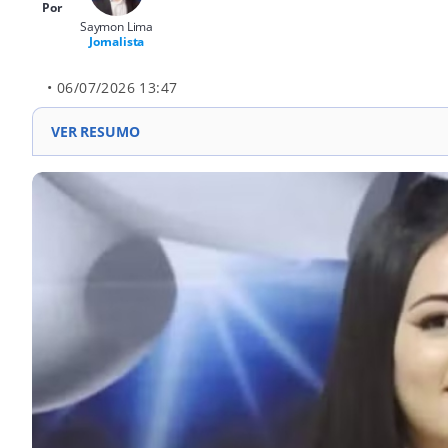
Por
Saymon Lima
Jornalista
• 06/07/2026 13:47
VER RESUMO
Jovem de 21 anos foi encontrada morta em apartament
Polícia investiga caso como feminicídio e aponta ex-n
Denise havia se mudado para Lajeado para evitar cont
Delegada destacou marcas de disparos de arma de fog
Familiares compareceram à delegacia para registrar oc