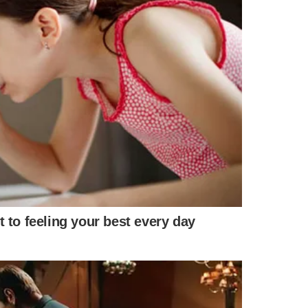
ASTA
POLICIA INVESTIGA
ACIDENTE MAT
chorar em
Mulher é assassinada a tiros
Voepass: PF
r filho
em estrada ao lado de igreja
funcionário
0 mil
no Espírito Santo
funcionário
aéreo
IS NOTÍCIAS