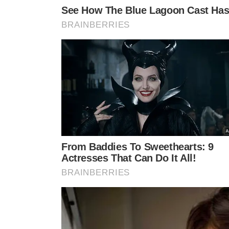
TÓPICOS
POLÍCIA
EX-NAMORADO
FEMINICÍDIO
LAJEADO
VER CO
VEJA TAMBÉM