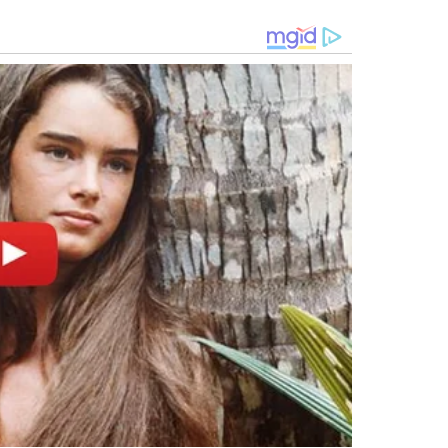
 do município para fazer o registro da ocorrência e
stigações.