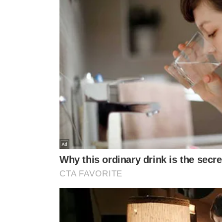
VÍTIMA TEM AUTISMO
FOI PRESO COM MADR
Ator preso por estupro
Pai teria fingido 
disse que estava bêbado e
enterro após mata
confundiu criança de 5 anos
por dívida de R$ 5
com namorada
VEJA MA