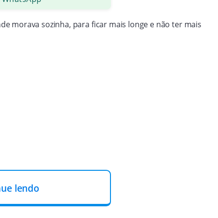
e morava sozinha, para ficar mais longe e não ter mais
nue lendo
Atendimento à Mulher (Deam), delegada Márcia Bernini,
to. A Polícia Civil informou que Denise não tinha nenhuma