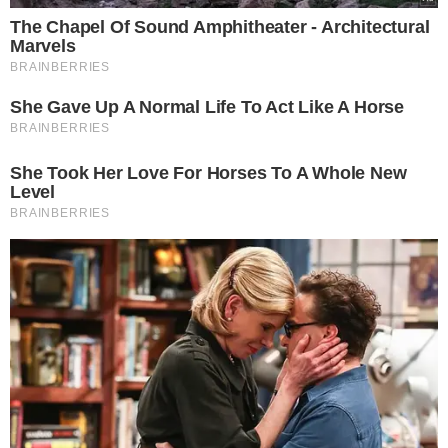
PM estava monitorando as duas festas após vídeos do convite circularem
nas redes sociais
A ação foi exitosa em ambas os alvos, onde foram
constatadas as violações sanitárias e consequentemente
os Comandantes de cada equipe determinaram o
encerramento da festa, bem como lavraram os
procedimentos legais cabíveis (TCO's) aos responsáveis
das
festas ilegais
.
Vale destacar que o governo do Estado proibiu a
realização de shows e festas em todo o Piauí. A decisão
faz parte do decreto que visa combater o avanço da
pandemia em todo território piauiense. Conforme a
publicação, ficam proibidos os "shows, festas, públicas ou
privadas, e afins, independentemente do número de
participantes". O decreto tem validade até 16 de maio,
com indicativo de renovação.