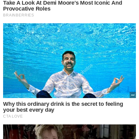
VEJA TAMBÉM
ENTENDA O CASO
Médico é preso em
flagrante por suspeita
de estupro de
vulnerável em São Paulo