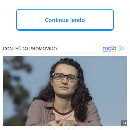
Continue lendo
Equipes de serviço da DINT-PMPI, após receber
informação do Diretor sobre um convite em redes sociais
para
duas festas clandestinas
a serem relizadas na zona