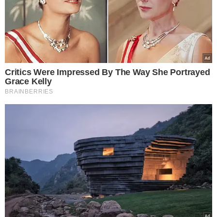
A
outra festa "Privezinha os Cachorros"
foi realizada
em um sítio na PI-112, KM 10, com foliões se encontrando
na Avenida Kennedy em frente a rua que dá acesso ao
bairro Cidade Jardim. Os comboio com os guias, iniciaram
o deslocamento as 21hs00min com intervalos de saida a
cada uma hora, encerrando 01h00min.
Diante das informações coletadas, o Major Kleber
Bezerra realizou uma operação com dois grupos
contendo cinco viaturas, onde foram realizadas
abordagens simultâneas nos locais de festa.