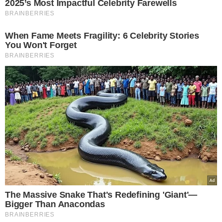
Rural da área do 5°BPM, realizou levantamento. Equipes
identificaram os locais, seguindo comboios em
deslocamento para as festas.
O
evento intitulado "Privezinha do Vegas"
aconteceu
em um sítio na localidade Beco da Raposa na região da
Santa Teresa, onde os foliões se reunião em frente ao
Aldebaram Leste no Bairro Verde Lar, com saída a cada
meia hora, com o primeiro grupo saindo 21hs30min e
último as 00hs00min.