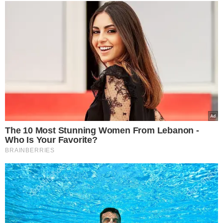
VEJA TAMBÉM
DEU NOME A LEI
20 anos após a criação
da lei, Maria da Penha
ainda enfrenta ataques
do ex-marido