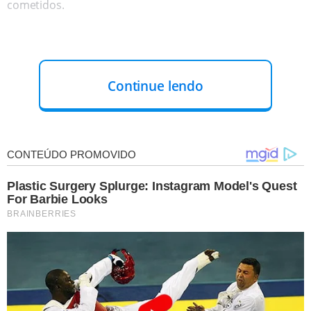
cometidos.
Continue lendo
REGISTRO DO MOMENTO:
As câmeras de segurança
registraram a chegada dos policiais à residência por volta
das 6h, no setor
Parque Industrial Santo Antônio.
No
vídeo, eles são vistos nas proximidades do portão da
casa, enquanto uma segunda gravação mostra a
fechadura danificada após a entrada dos agentes.