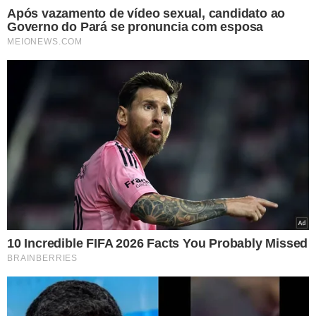
INFORMAÇÕES EXTRAS:
Durante a discussão, os
moradores pedem para saber o nome da pessoa para
quem era o mandado. Após os policiais mencionarem o
nome, a moradora alerta: "Quem é [essa pessoa]? O
mandado está na casa errada". O conflito se intensifica e
a filmagem é interrompida após os policiais solicitarem o
endereço do mandado. De acordo com informações
divulgadas pela TV Anhanguera, os moradores
registraram um Boletim de Ocorrência (BO) na tarde
desta quinta-feira (11)