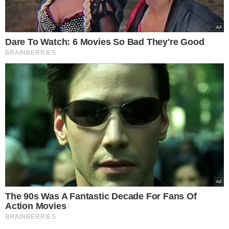
TÓPICOS
APARECIDA DE GOIÂNIA
GOIÁS
CUMPRIMENTO
INVADEM
PORTÃO
ARROMBAM
POLICIAIS
VER COMENTÁRIOS