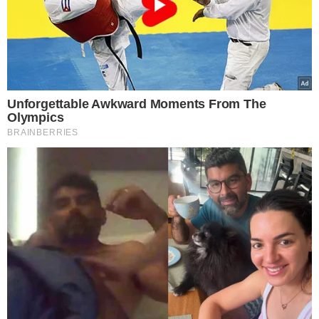
A moradora filmou a discussão com os policiais, onde
relata ter dois filhos, uma menina de 9 anos e um bebê
de 2 meses que, segundo ela, acordou e estava chorando
devido ao arrombamento do portão. Durante a
filmagem, uma policial é vista apontando uma arma para
a mulher.