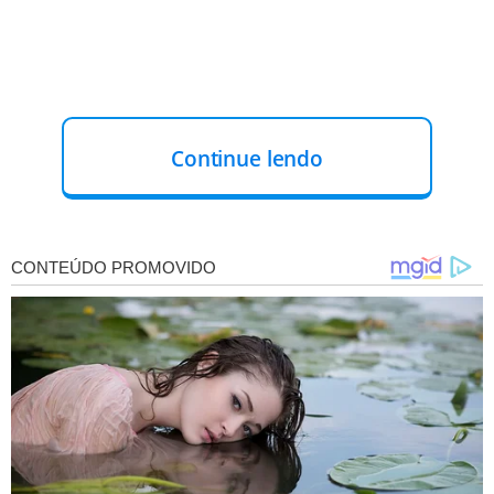
Continue lendo
Dois homens foram socorridos em estado grave e
levados ao Hospital de Pronto Socorro. As outras vítimas
teriam sofrido ferimentos mais leves, mas a situação
clínica delas não foi detalhada.
A Polícia Civil abriu investigação para tentar esclarecer o
que motivou o crime, além de identificar e prender os