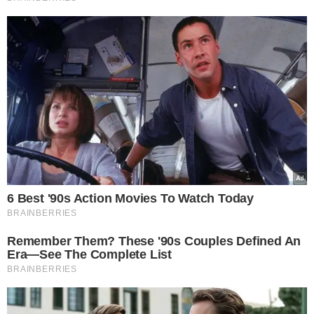
Maria dos Milagres foi executada com vários tiros no litoral do Piauí - Foto:
Reprodução/Click Parnaíba
A comerciante não resistiu aos ferimentos e morreu
ainda no local do crime.
A motivação do crime ainda é
desconhecida. Os autores fugiram e ainda não foram
identificados.
A Polícia Militar isolou o local até a chegada da perícia. O
corpo foi removido pelos funcionários do Instituto de
Medicina Legal (IML).
O caso será investigado pela
Polícia Civil do Piauí.