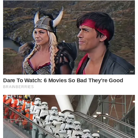
Grupo extremista
planejava explodir
prédio durante debate
presidencial, diz polícia
VEJA MAIS NOTÍCIAS