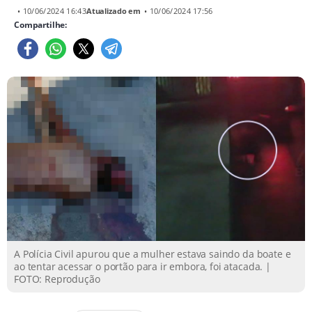
• 10/06/2024 16:43
Atualizado em
• 10/06/2024 17:56
Compartilhe:
A Polícia Civil apurou que a mulher estava saindo da boate e
ao tentar acessar o portão para ir embora, foi atacada. |
FOTO: Reprodução