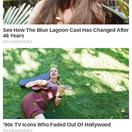
Divisão de Homicídios e Proteção à
Pessoa (DHPP)
TÓPICOS
ATACADA POR CACHORROS
PARANÁ
CURITIBA
VER COMENTÁRIOS
VEJA TAMBÉM
QUATRO VÍTIMAS COM
CONTAMINAÇÃO