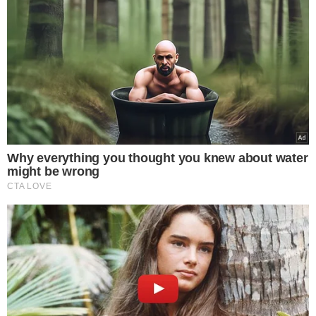
“A equipe de investigação teve acesso a
algumas imagens de câmeras de
segurança da casa noturna. Então
inicialmente tudo indica que a vítima
ficou dentro da casa noturna após o
fechamento e ao tentar sair foi atacada
por alguns cachorros que fazem a
segurança do local. Foram coletados
vestígios pela equipe pericial e tudo
indica que o fato ocorreu desta forma”,
afirmou o delegado Diego Valim, da