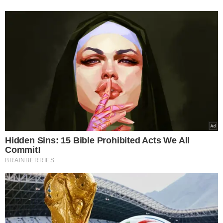
CONFIRMADA
Homem é denunciado
por transmitir HIV
intencionalmente a
mulheres em Rondônia
VEJA MAIS NOTÍCIAS