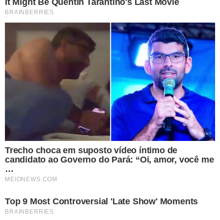
adequações na legislação referente à Polícia Militar. Ele
enfatizou o forte investimento na educação e as
atualizações necessárias para o funcionamento eficiente
da PM-PI.
Além desses projetos, uma nova proposta para alterar o
Código de Ética e Disciplina dos Militares do Estado do
Piauí (CEDME/PI) começou a tramitar na Alepi. Esta
proposta visa remover a limitação legal de 30% de
desconto do valor do subsídio mensal para os militares
suspensos. Também foi encaminhado um projeto para
concessão de subvenção econômica à Equatorial para a
construção e extensão de linhas elétricas, e um veto
parcial a um projeto de lei sobre comunidades
tradicionais pesqueiras foi lido, retirando dois artigos
que poderiam gerar ambiguidades na interpretação da
lei.