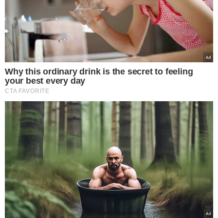
VER COMENTÁRIOS
VEJA TAMBÉM
PRAZO ACABANDO
Partidos têm até o dia
15 de agosto para
registrar candidatos nos
tribunais