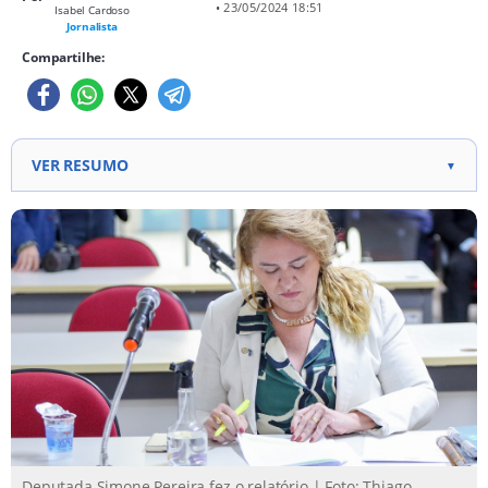
• 23/05/2024 18:51
Isabel Cardoso
Jornalista
Compartilhe:
VER RESUMO
▼
Projeto visa convocar mais candidatos para curso
de formação da PM Projeto faz alterações no
Estatuto da PM Projetos segue para sanção do
governador.
Deputada Simone Pereira fez o relatório | Foto: Thiago