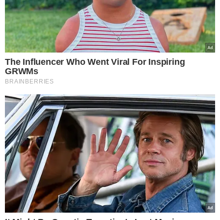
ALTERAÇÃO NO ESTATUTO
O segundo projeto aprovado altera o Estatuto Militar,
introduzindo mudanças nas etapas necessárias para a
contratação, na idade mínima para transferência ex
officio para a reserva remunerada e na política de
promoção. Este Projeto de Lei Ordinária do Governo
27/24 (PLOG) teve o
relatório de
Simone Pereira (MDB
)
aprovado na reunião da CAPPS na manhã desta quarta-
feira.
PROGRAMA ALFABETIZA
Outro projeto do governo aprovado foi o que amplia o
público-alvo dos beneficiários do
Programa Alfabetiza
Piauí. O parecer de Dr. Thales (Progressistas)
ao PLOG
32/24 foi aprovado na
Comissão de Saúde, Educação e
Cultura (CECS) e posteriormente em Plenário
. O projeto
teve apoio unânime dos deputados presentes.
APROVAÇÕES
O líder do Governo na Alepi, deputado Fábio Novo (PT),
comemorou o progresso das aprovações, destacando a
importância do programa de alfabetização e as