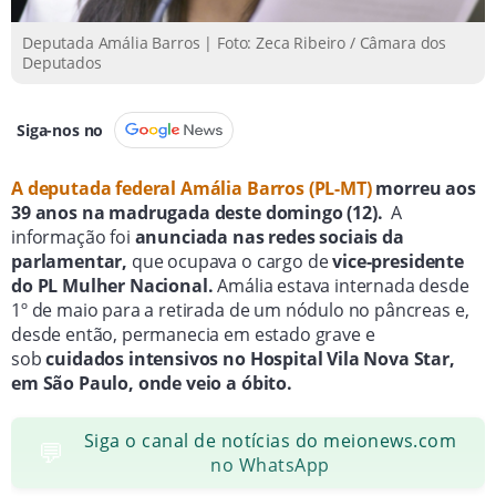
2021, que classifica a visão monocular como
deficiência sensorial, Amália recebeu mais de 70 mil
Deputada Amália Barros | Foto: Zeca Ribeiro / Câmara dos
Deputados
votos em Mato Grosso nas eleições de 2022, sendo
próxima de Michelle Bolsonaro e ocupando o cargo
de vice-presidente do PL Mulher Nacional.
Siga-nos no
A deputada federal Amália Barros (PL-MT)
morreu aos
39 anos na madrugada deste domingo (12).
A
informação foi
anunciada nas redes sociais da
parlamentar,
que ocupava o cargo de
vice-presidente
do PL Mulher Nacional.
Amália estava internada desde
1º de maio para a retirada de um nódulo no pâncreas e,
desde então, permanecia em estado grave e
sob
cuidados intensivos no Hospital Vila Nova Star,
em São Paulo, onde veio a óbito.
Siga o canal de notícias do meionews.com
💬
no WhatsApp