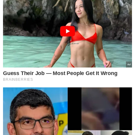
TÓPICOS
MORRE AMÁLIA BARROS
PL MULHER
PL
AMÁLIA BARROS
VER COMENTÁRIOS
VEJA TAMBÉM