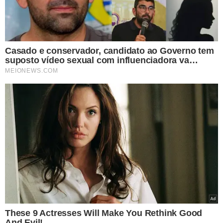
ELEIÇÕES 2026
Convenções partidárias
terminam nesta quarta-
feira; entenda os
próximos passos
VEJA MAIS NOTÍCIAS