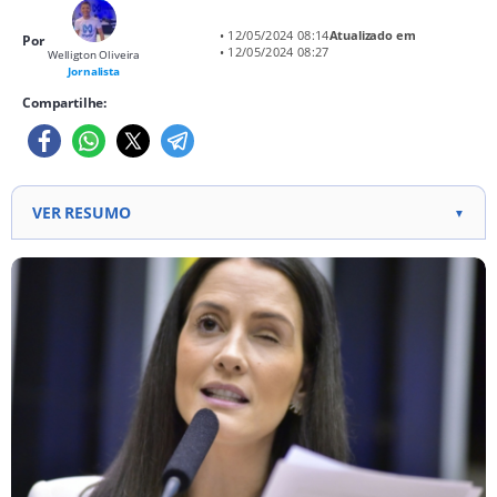
• 12/05/2024 08:14
Atualizado em
Por
• 12/05/2024 08:27
Welligton Oliveira
Jornalista
Compartilhe:
VER RESUMO
▼
A deputada federal Amália Barros (PL-MT), vice-
presidente do PL Mulher Nacional, faleceu aos 39
anos após internação desde 1º de maio no Hospital
Vila Nova Star, em São Paulo, devido a complicações
de um nódulo no pâncreas. Amália passou por
procedimento de drenagem de vias biliares em
razão de acúmulo de líquido biliar no fígado e
estava programada para nova cirurgia hepática
antes de seu falecimento. Conhecida por ter dado
nome a uma lei sancionada por Jair Bolsonaro em