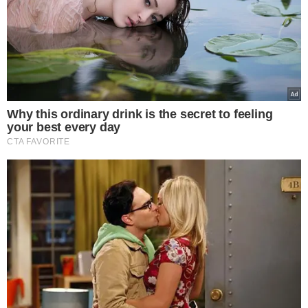
VICE DO PL MULHER -
A deputada deu nome a uma lei
sancionada em 2021 por Jair Bolsonaro, que classifica a
visão monocular como deficiência sensorial, estendendo
aos portadores dessa condição os benefícios previstos
na legislação da pessoa com deficiência. Nas eleições de
2022, recebeu mais de 70 mil votos em Mato Grosso, e
era próxima de Michelle Bolsonaro, ocupando o cargo de
vice-presidente do PL Mulher Nacional, presidido pela ex-
primeira-dama.