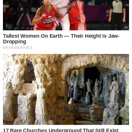
'Os Estados Unidos apreciam o
engajamento ativo e construtivo dos
membros que se dispuseram a trabalhar
bilateralmente com os Estados Unidos
para tomar medidas concretas em
relação a essas questões, e esperamos
continuar engajados', afirmou ainda um