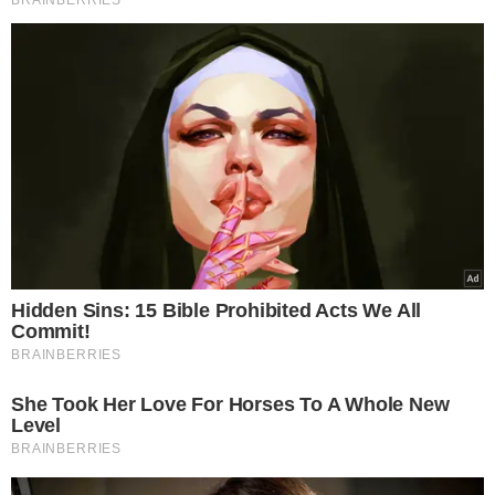
tem firmemente enraizados em nossa
sociedade princípios como o Estado de
Direito, a separação de poderes, o
respeito às normas internacionais e a
crença na solução pacífica de
controvérsias', disse.
Sem mencionar diretamente os EUA ou Donald
Trump, a delegação americana respondeu,
expressando preocupação
com a competição desigual
enfrentada por trabalhadores e empresas dos EUA
diante de países que não cumprem as regras da OMC,
sem citar o Brasil ou a disputa com o STF.