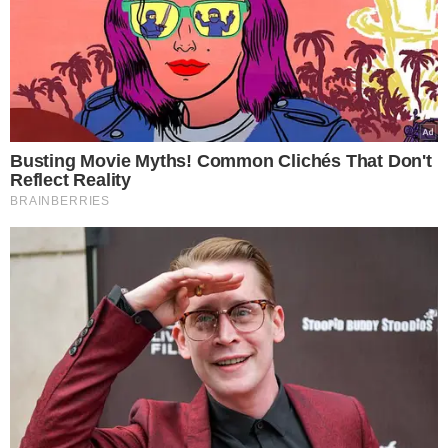
Descubra o patrimônio
de Castro Neto, Marcos
Aurélio e outros 9
nomes do MDB
VEJA MAIS NOTÍCIAS