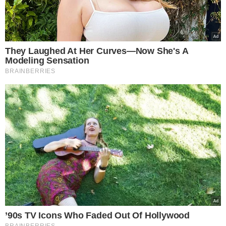
desestruturando as cadeias globais de
valor e correm o risco de lançar a
economia mundial em uma espiral de
preços altos e estagnação', comentou o
embaixador.
O Brasil afirma que essas medidas configuram uma
“violação flagrante dos princípios fundamentais da
OMC”.
Gough também destacou que, além das questões
comerciais, preocupa o uso das tarifas como forma de
interferência em assuntos internos dos países.
'Como uma democracia estável, o Brasil