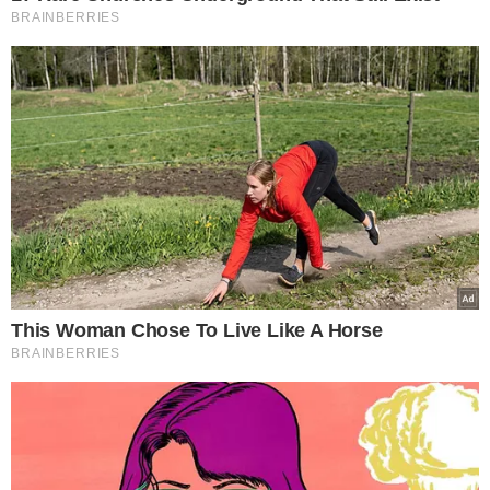
membro do governo Trump.
TÓPICOS
BRASIL
OMC
TARIFAS
DONALD TRUMP
COMÉRCIO INTERNACIONAL
VER COMENTÁRIOS
VEJA TAMBÉM
CHAPA DE FEDERAL