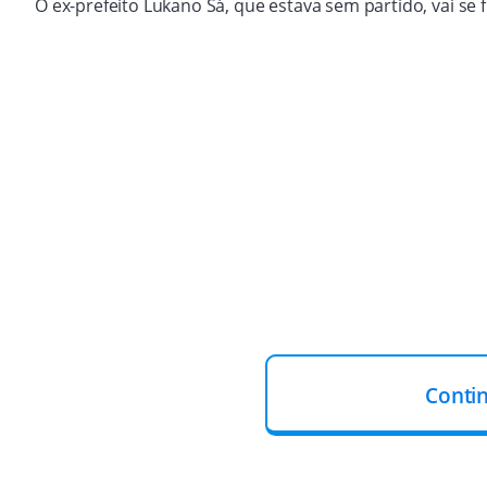
O ex-prefeito Lukano Sá, que estava sem partido, vai se
Conti
Zé Raimundo escolheu como seu sucessor o vice-prefeito
Júlio César.
O deputado federal Júlio Arcoverde informou ao blog qu