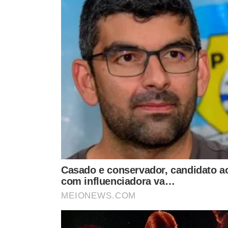
*** AS OPINIÕES AQUI CONTIDAS NÃ
TÓPICOS
OEIRAS
ZÉ RAIMUNDO
ZÉ ALBERTO
LUKANO SÁ
VER CO