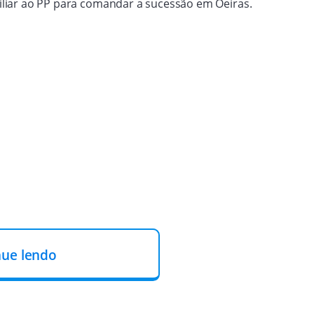
 filiar ao PP para comandar a sucessão em Oeiras.
nue lendo
 Zé Alberto, que disputará pela sigla do deputado federal
e Lukano pode ser candidato a prefeito pelo Progressistas