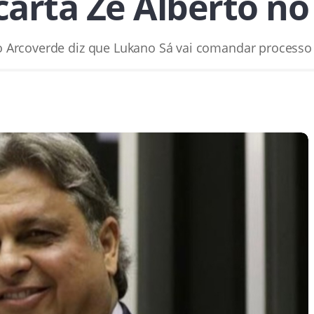
carta Zé Alberto no
io Arcoverde diz que Lukano Sá vai comandar processo