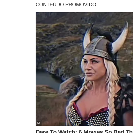
ou indicar o vice do pré-candidato Dr. Hailton, que está 
Nesse segundo cenário, estariam juntos Júlio Arcoverde, 
que apoia Dr. Hailton, e o deputado estadual Evaldo Go
Lukano vai comandar o PP em Oeiras e, explica Júlio, a 
partido.