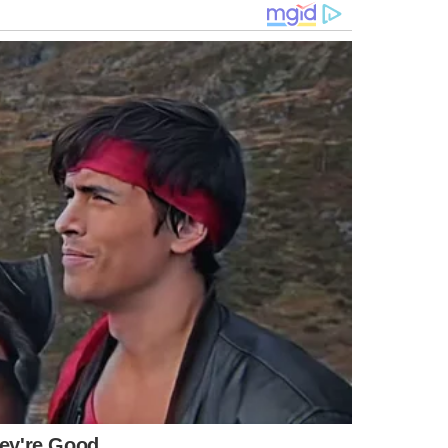
filiado ao Solidariedade.
o presidente da Assembleia Legislativa, Franzé Silva (PT),
mes.
pré-candidatura de Zé Alberto pelo PSD não tem o apoio do