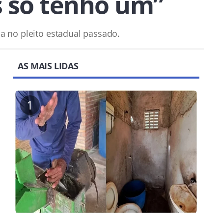
s só tenho um”
a no pleito estadual passado.
AS MAIS LIDAS
1