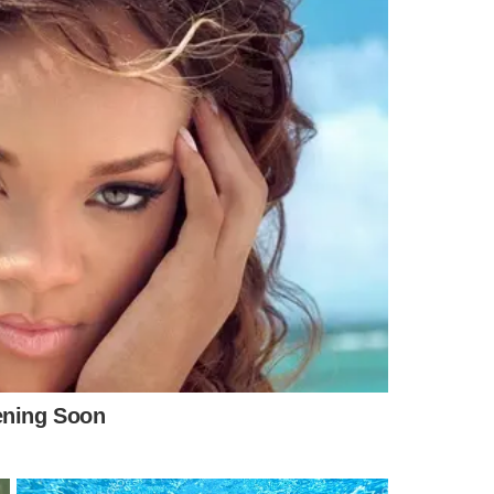
bens
entenda
IS NOTÍCIAS