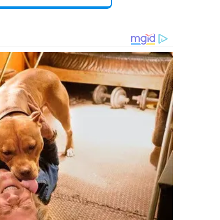
niu lideranças aliadas do vice-prefeito, além do vereador
uel Alencar
, filho de Jeová.
rá seu candidato na disputa proporcional.
deputado é o Zé Fernando"
, declarou.
retário de Finanças de Santo Antônio de Lisboa e pré-
istas)
.
eceba o apoio político de Jeová Alencar na corrida por
ados.