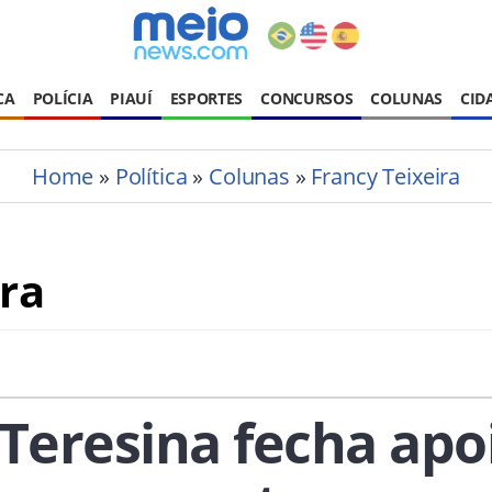
CA
POLÍCIA
PIAUÍ
ESPORTES
CONCURSOS
COLUNAS
CID
Home
»
Política
»
Colunas
»
Francy Teixeira
ira
 Teresina fecha apo