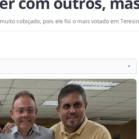
er com outros, ma
 muito cobiçado, pois ele foi o mais votado em Teresin
▼
andidatura de Zé Fernando a deputado estadual.
deranças aliadas do vice-prefeito em Teresina.
disputa proporcional para a Assembleia Legislativa do Piauí.
ém pode receber apoio político de Jeová Alencar.