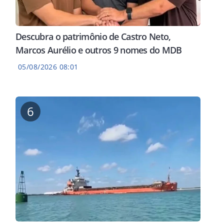
trabalhadores rurais
cult
Descubra o patrimônio de Castro Neto,
Marcos Aurélio e outros 9 nomes do MDB
05/08/2026 08:01
6