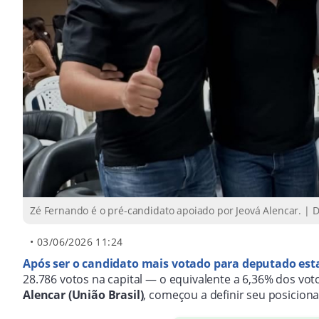
Zé Fernando é o pré-candidato apoiado por Jeová Alencar. |
•
03/06/2026 11:24
Após ser o candidato mais votado para deputado esta
28.786 votos na capital — o equivalente a 6,36% dos voto
Alencar (União Brasil)
, começou a definir seu posiciona