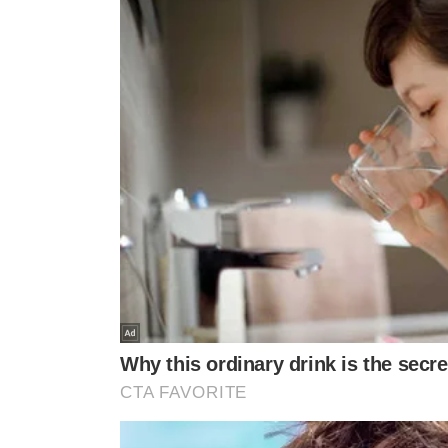
VER CO
VEJA TAMBÉM
APÓS RECURSOS DA DEFESA
FALARAM POR TELEFO
Alexandre de Moraes aciona
Lula conversa com
PGR sobre proibição de
sobre guerra na U
visitas de Flávio a Bolsonaro
após pedido de Ze