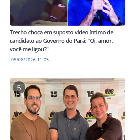
Trecho choca em suposto vídeo íntimo de
candidato ao Governo do Pará: "Oi, amor,
você me ligou?"
05/08/2026 11:05
5
ECISÃO DO STF
PROPOSTAS
AÇÕES
assa a ser
Professora Lourdes Melo
Plan
omo punição
defende garantia de meios
prev
 juízes;
para autodefesa dos
20% 