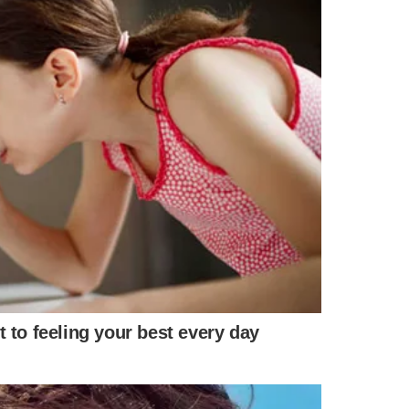
MENTÁRIOS
NE
SE SURPREENDA
ACOMPANHA D
 Putin
Saiba quem é o candidato a
Demissão p
crânia
governador que declarou
prevista c
lensky
mais de R$ 84 milhões em
máxima para