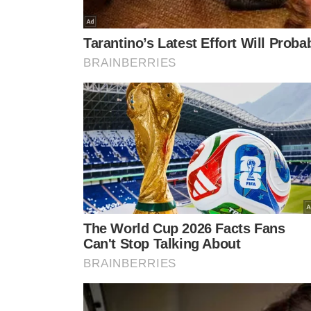
*** AS OPINIÕES AQUI CONTIDAS NÃ
TÓPICOS
POLÍTICA
PIAUÍ
ELEIÇÕES 2026
ZÉ FERNANDO
J