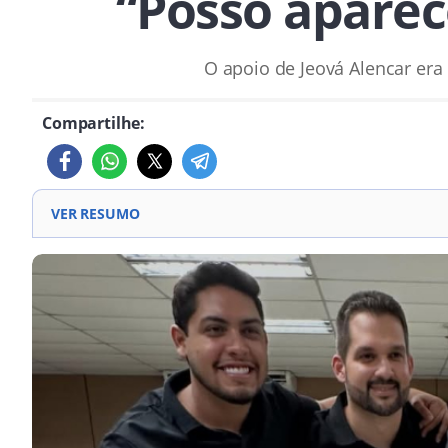
“Posso aparec
O apoio de Jeová Alencar era
Compartilhe:
VER RESUMO
Jeová Alencar, vice-prefeito de Teresina, apoiou pré-c
O apoio foi anunciado durante encontro político com li
Jeová deixou claro que Zé Fernando é seu candidato na 
Emanoel Paiva, pré-candidato a deputado federal, tamb