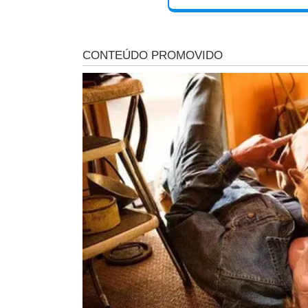
O anúncio ocorreu durante um encontro político que reu
licenciado e atual secretário municipal de Governo,
Sam
Durante o evento, o vice-prefeito deixou claro quem se
"Posso até aparecer em fotos com outros, mas meu 
Além de Zé Fernando, também participou do ato o ex-sec
candidato a deputado federal,
Emanoel Paiva (Progress
Nos bastidores, a expectativa é que Emanoel também r
uma das dez cadeiras do Piauí na Câmara dos Deput