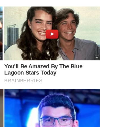
ar até a noite de domingo, ainda que a previsão de
s, às 21h algumas pessoas ainda votavam em Duque de
eiro (eles, que entraram no horário correto, esperaram com
dos votos.
O atraso ocorreu devido à uma única urna que
aconteceu em uma comunidade ribeirinha em Coari, no