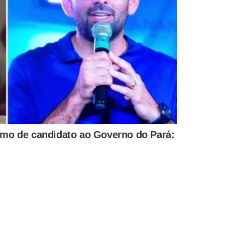
lsonaro (PL) no segundo turno, tinha sido divulgado ainda
m sido apuradas. Àquela altura, o ex-presidente petista
 e o atual presidente da República, candidato à reeleição,