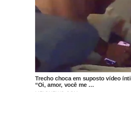
O resultado da disputa presidencial, com Lula (PT) e Bo
no domingo, às 21h25, quando 96,93% das urnas já tinha
havia alcançado 47,85% (54,8 milhões) dos votos válidos,