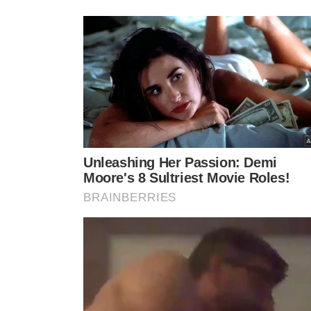
Houve seções em que eleitores seguiram na fila para vot
fechamento das urnas fosse até 17h. Por causa de fila
Caxias, Búzios, Belford Roxo e na capital do Rio de Jan
os portões fechados).
Amazonas foi o último estado a concluir a apuração 
teve de ser substituída por cédulas de papel. O caso 
interior do estado.