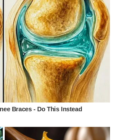
a (Foto: Ascom PT)
a ocupar os ministérios da Educação ou da Cultura – foi o
lckmin se se unirem "porque o país pode mais do que está