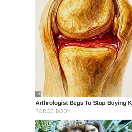
Alckmin e Lul
Segundo um dos presentes, Chalita – nome aventado par
único a discursar. Ele agradeceu a coragem de Lula e A
vivendo", e disse que "o Brasil "agora está respirando."