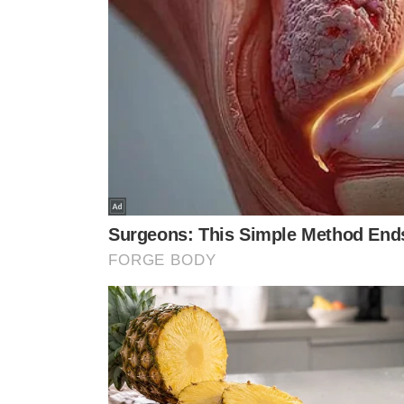
TÓPICOS
ALCKMIN
LULA
VER CO