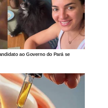
do, e Lu [mulher de Alckmin] é prata da casa. Falamos para
lio Carvalho, coordenador do grupo Prerrogativas – que
 (PSDB-RJ) e o presidente do Conselho de Administração
iparam.
asse a palavra ministro
,
todo mundo olhava
. Entre os
térios Fazenda, do Planejamento e das Relações Exteriores)
retaria de Governo);
o Nacional de Desenvolvimento Econômico e Social, o
dvocacia-Geral da União) e Pierpaolo Bottini (Supremo
ita (Educação ou Cultura).