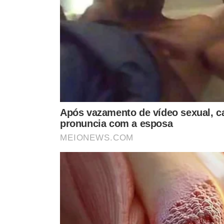
“Clima de confraternização. O Alckmin muito bem recebi
aela que ela ganhou a militância do PT”, diz Marco Auré
reúne juristas – e estava no jantar.
O ex-presidente da Câmara dos Deputados Rodrigo Maia
do Bradesco, Luiz Carlos Trabuco Cappi, também partic
Ministeriáveis
Durante o evento, a brincadeira era que,
se alguém grit
cotados presentes estavam:
os ex-ministros Fernando Haddad (cotado para os minis
e Alexandre Padilha (Fazenda, Saúde ou Casa Civil);
o prefeito de Araraquara, Edinho Silva (Casa Civil ou Sec
os economistas Gabriel Galipolo (Planejamento ou Banc
BNDES) e Persio Arida (Fazenda ou Planejamento);
a cardiologista Ludhmila Hajjar (Saúde);
os advogados Cristiano Zanin Marco Aurelio Carvalho (A
Tribunal Federal e Justiça);
e o ex-secretário de Educação de São Paulo Gabriel Chal