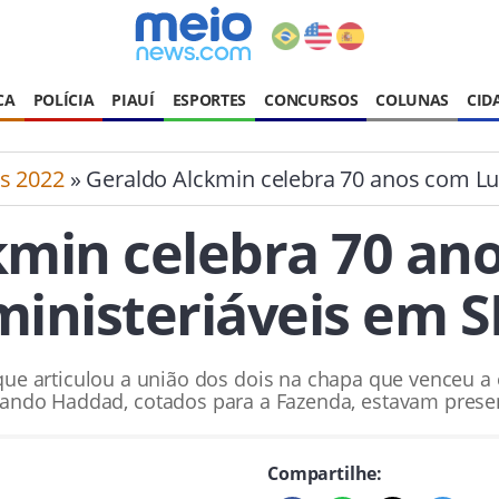
CA
POLÍCIA
PIAUÍ
ESPORTES
CONCURSOS
COLUNAS
CID
es 2022
» Geraldo Alckmin celebra 70 anos com Lul
kmin celebra 70 ano
ministeriáveis em S
, que articulou a união dos dois na chapa que venceu a 
ando Haddad, cotados para a Fazenda, estavam prese
Compartilhe: