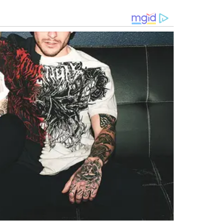
nar putaria, são para ensinar cultura, contar
mos ensinar coisas erradas às crianças.
der o que é arte, dane-se", disse o
 setor de streaming
. Um projeto de lei que prevê taxas
vo de campanha contrária da oposição.
er uma regulamentação para que esse país seja
sua arte e do seu futuro."