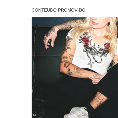
"Artista, cinema e novela não são para ensi
história. Não é para dizerem que nós quere
Queremos fazer arte. Quem não quiser enten
presidente, em evento no Rio de Janeiro.
O
presidente cobrou articulação para regulamentar o
para plataformas está na Câmara dos Deputados e é al
"Eu acho que a gente tem condições de faz
livre, soberano, dono do seu nariz, dono da 