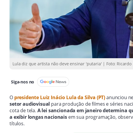
Lula diz que artista não deve ensinar 'putaria' | Foto: Ricardo 
Siga-nos no
O
presidente Luiz Inácio Lula da Silva (PT)
anunciou ne
setor audiovisual
para produção de filmes e séries nac
cota de tela.
A lei sancionada em janeiro determina q
a exibir longas nacionais
em sua programação, observa
títulos.