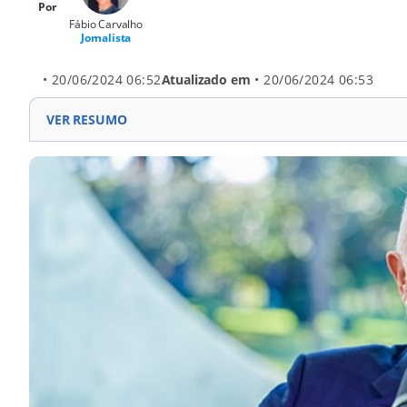
Por
Fábio Carvalho
Jornalista
• 20/06/2024 06:52
Atualizado em
• 20/06/2024 06:53
VER RESUMO
Investimento de R$ 1,6 bilhão no setor audiovisual na
obrigatória: salas de cinema devem exibir filmes nac
de streaming: projeto de lei prevê taxas para plataf