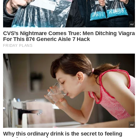
Participação dos Municípios (FPM)
para cidades em
estado de calamidade. A previsão é que R$ 192,7 milhões
sejam destinados a 46 ou 47 municípios, conforme
informações de integrantes do governo. Conforme o
ministro Alexandre Padilha, o valor será incluído em uma
medida provisória que deve ser publicada até a próxima
semana.
AJUDA PARA GRANDES EMPRESAS
Além disso, o ministro da Fazenda, Fernando Haddad,
informou que o ministério está avaliando
medidas para
ajudar grandes empresas localizadas no Rio Grande
do Sul
. O objetivo é evitar que essas companhias deixem
o estado e encerrem postos de trabalho.