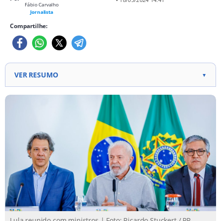
Fábio Carvalho
Jornalista
Compartilhe:
VER RESUMO
▼
Presidente Lula e ministros discutem ações de
apoio aos atingidos pelas inundações no Rio
Grande do Sul. Governo anuncia pagamento de R$
192,7 milhões para municípios em estado de
calamidade, visando à reconstrução. Medida
Provisória flexibiliza Lei de Licitações para acelerar
compras públicas em situações de calamidade,
como no Rio Grande do Sul.
Lula reunido com ministros | Foto: Ricardo Stuckert / PR