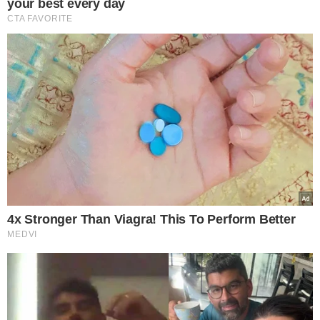
Área alagada no Rio Grande do Sul - Foto: Rafa Neddermeyer/Agência Brasil
FLEXIBILIZAÇÃO DE
CONTRATAÇÕES
Na sexta-feira, o presidente Lula também assinou uma
Medida Provisória (MP) que flexibiliza a
Lei de Licitações
para acelerar as compras públicas
em situações de
calamidade. A flexibilização das licitações será aplicada
apenas nos estados que tiverem sua situação de
calamidade reconhecida pelo poder público.
O governo explicou que a MP visa facilitar a resposta à
crise no Rio Grande do Sul. Conforme o documento, as
medidas excepcionais nas licitações só serão adotadas
em casos de urgência que possam ameaçar a segurança