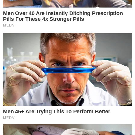
TÓPICOS
LULA
INUNDAÇÕES
RIO GRANDE DO SUL
MEDIDAS DE APOIO
FERNANDO HADDAD
PAULO PIMENTA