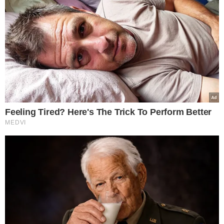
VER COMENTÁRIOS
VEJA TAMBÉM
NÃO CUMPRE REGRAS
Janja volta a defender
banimento do Discord
no Brasil e cita proteção
de crianças