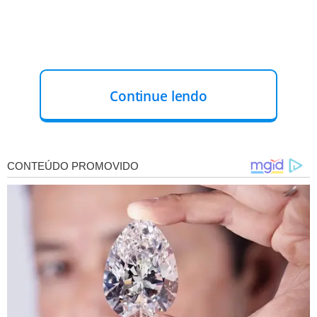
Continue lendo
Os vídeos do depoimento de Mauro Cid foram
divulgados nesta quinta-feira após Alexandre de
Moraes retirar o sigilo do processo
. Na terça, a PGR
denunciou Bolsonaro, o ex-ministro Braga Netto e mais
32 pessoas por participação em uma trama golpista. A
denúncia, feita pelo procurador-geral Paulo Gonet, será
analisada pela Primeira Turma do STF.