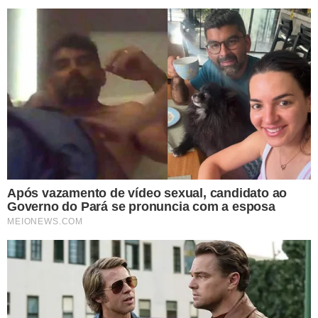
— A informação é que o senhor iria se encontrar ou com o
general Mourão ou com alguém do governo dele. E o
presidente estava meio nervoso com isso aí.
O
depoimento foi dado na presença de Moraes
, que
questionou se não seria mais simples consultar a agenda
do então vice-presidente. Cid confirmou que isso
também foi feito.
— O presidente recebia muita informação não confirmada,
muitos informes pelo celular dele. E pelo perfil dele, já ficava
nervoso, irritado e mandava verificar. Às vezes, ele (Bolsonaro)
aloprava — disse Cid na audiência.
No primeiro depoimento, a PF perguntou a Cid se
havia outro motivo para o monitoramento de Moraes
em dezembro de 2022. Cid disse desconhecer qualquer
outra razão, afirmando que Bolsonaro não explicou o