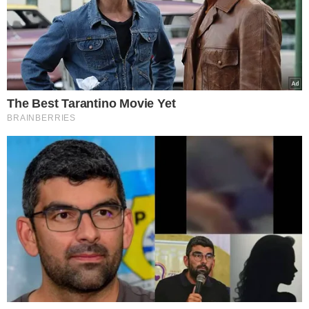
motivo. As informações sobre Moraes foram repassadas
por Marcelo Câmara, ex-assessor de Bolsonaro, que o
chamava de "professora" nas mensagens.
TÓPICOS
GOLPE DE ESTADO
MONITORAMENTO
ALEXANDRE DE MORAES
BOLSONARO
MAURO CID