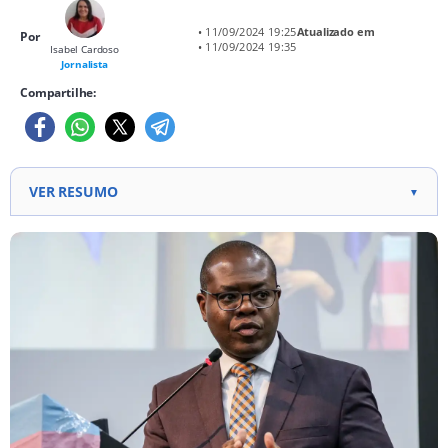
• 11/09/2024 19:25
Atualizado em
Por
• 11/09/2024 19:35
Isabel Cardoso
Jornalista
Compartilhe:
VER RESUMO
▼
Mulher prestou depoimento à Polícia Federal sobre
assédio sexual cometido por ex-ministro Silvio
Almeida. Investigação foi encaminhada ao Supremo
Tribunal Federal para determinar sua competência
sobre o caso. Ex-ministro Silvio Almeida foi demitido
após as acusações, que ele negou veementemente,
alegando que visavam prejudicá-lo.