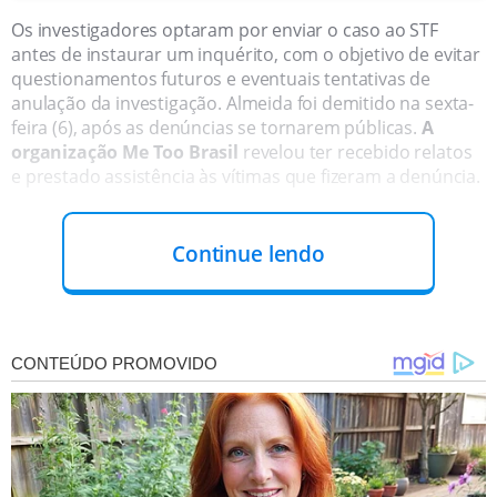
Os investigadores optaram por enviar o caso ao STF
antes de instaurar um inquérito, com o objetivo de evitar
questionamentos futuros e eventuais tentativas de
anulação da investigação. Almeida foi demitido na sexta-
feira (6), após as denúncias se tornarem públicas.
A
organização Me Too Brasil
revelou ter recebido relatos
e prestado assistência às vítimas que fizeram a denúncia.
Continue lendo