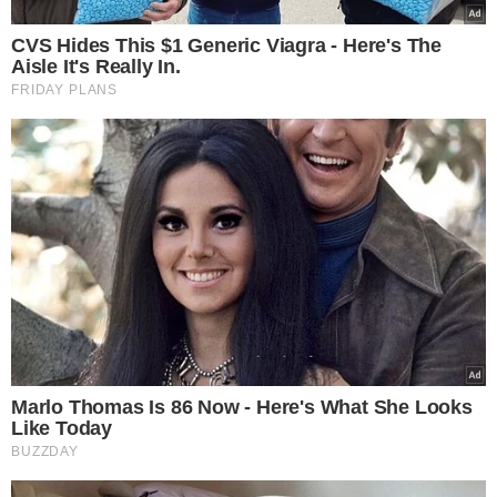
FALARAM POR TELEFONE
Lula conversa com Putin
sobre guerra na Ucrânia
após pedido de Zelensky
VEJA MAIS NOTÍCIAS