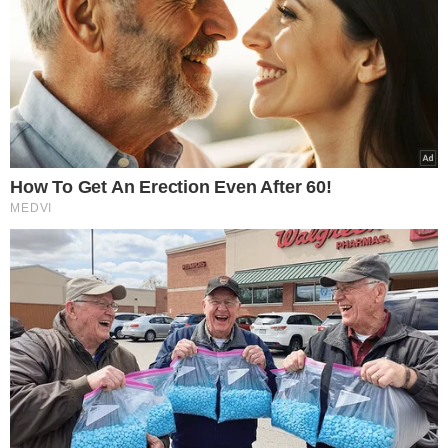
TÓPICOS
SILVIO ALMEIDA
ASSÉDIO SEXUAL
POLÍCIA FEDERAL
SUPREMO TRIBUNAL FEDERAL
ME TOO BRASIL
VER COMENTÁRIOS
VEJA TAMBÉM