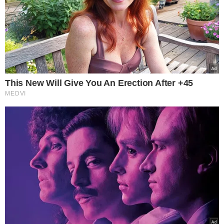
MINISTRA
Segundo informações divulgadas pelo portal Metrópoles,
a ministra da Igualdade Racial, Anielle Franco, teria sido
uma das vítimas. No entanto, ela não foi a pessoa que
prestou depoimento à Polícia Federal até o momento. A
PF também buscou esclarecimentos da ONG Me Too,
mas ainda não obteve respostas concretas sobre os
relatos.
EXONERADO
Após as acusações se tornarem públicas,
o
presidente
Lula (PT)
pediu que assessores próximos conversassem
com Anielle, que confirmou ter sido vítima de assédio por
parte do ex-ministro. Lula determinou que
Silvio
Almeida
prestasse esclarecimentos à
Controladoria-
Geral da União (CGU) e à Advocacia-Geral da União
(AGU).
Apesar de Almeida ter negado as acusações, sua
continuidade no cargo foi considerada insustentável pelo