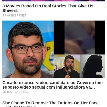
presidente.
O QUE DIZ SILVIO?
Em suas declarações públicas,
Silvio Almeida
negou
veementemente as acusações, afirmando que eram
infundadas e visavam prejudicá-lo.
Ele ressaltou o
compromisso com sua família e com a luta pelos direitos
humanos no Brasil, afirmando que as denúncias
careciam de materialidade e eram uma tentativa de
apagar suas conquistas e lutas.
PRESSÃO
O caso envolvendo
Anielle Franco
já era de
conhecimento do
presidente e da primeira-dama,
Rosângela Lula da Silva,
pelo menos uma semana antes
da publicação das denúncias pelo Metrópoles. Anielle
havia optado por não formalizar a denúncia, desejando
que o episódio fosse encerrado. Após a demissão de
Almeida, a ministra fez declarações nas redes sociais
condenando qualquer tipo de pressão sobre vítimas em
momentos de dor e vulnerabilidade.