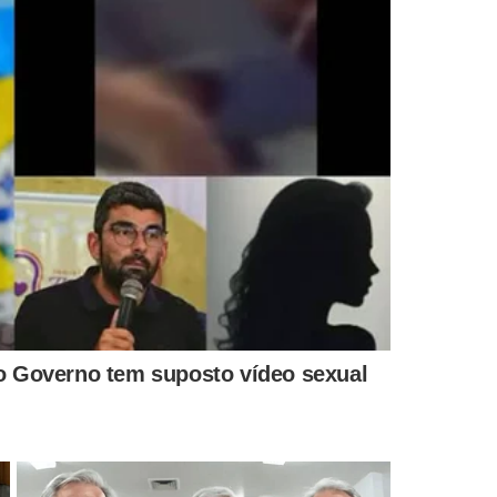
 Juízo de Garantias da Justiça Eleitoral no Piauí
também
os
. Há suspeita de que Tatiana teria usado a entidade para
o municipal.
quociente partidário do PSB, Tatiana Medeiros está afastada
:
Bianca dos Santos Teixeira Medeiros
(irmã),
Bruna
inho de Melo
(assessora),
Lucas de Carvalho Dias Sena
bio de Carvalho França
(funcionário da ONG) e
Stênio