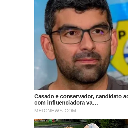
ONG SOB SUSPEITA
Na decisão que determinou a prisão da vereadora, o
1º
suspendeu as atividades da ONG
Instituto Vamos Junt
lavar recursos oriundos do crime e empregá-los no pleit
ELEIÇÃO E SITUAÇÃO ATUAL
Eleita em
6 de outubro de 2024
com
2.925 votos
, pelo 
do cargo e cumpre
prisão domiciliar
.
Além da vereadora e de Alandilson, respondem à Justiça
Raquel Lima Sousa
(funcionária da ONG),
Emanuelly P
(cunhado),
Maria Odélia de Aguiar Medeiros
(mãe),
Sá
Ferreira Santos
(padrasto).