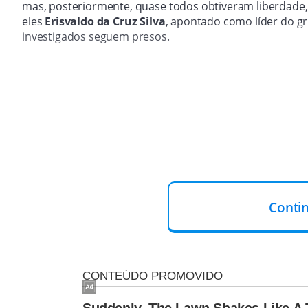
mas, posteriormente, quase todos obtiveram liberdade
eles
Erisvaldo da Cruz Silva
, apontado como líder do gr
investigados seguem presos.
Conti
PRISÃO MANTIDA APÓS MAIS DE 200 DIAS
A petição destaca que, em
5 de junho de 2025
, ao reava
que já ultrapassa
duzentos dias
, mas concedeu liberdad
Os defensores afirmam ainda que Alandilson teria pape