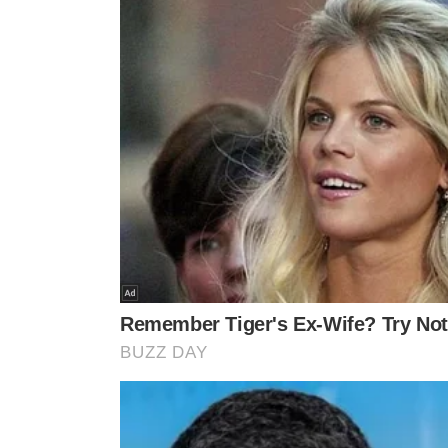
Outro argumento é que os fundamentos para a prisão —
condenação anterior por receptação e registros policia
pública, principalmente quando outros corréus, com ant
TJ-PI SOLICITA ESCLARECIMENTOS
O relator,
desembargador Pedro de Alcântara da Silv
Organização Criminosa de Teresina
envie, em até cinc
decisão que manteve a prisão e documentos correlatos
Após essa etapa, o processo será encaminhado ao
Mini
relator para julgamento.
CONEXÃO COM A OPERAÇÃO ESCUDO ELEITORAL
A vereadora
Tatiana Medeiros
foi presa pela
Polícia Fe
Operação Escudo Eleitoral
. Ela responde por crimes c
dinheiro, peculato e falsidade ideológica.
A investigação aponta suposta ligação da parlamentar 
teria influenciado as eleições de 2024, com possível fi
manipulação de eleitores por integrantes da facção.