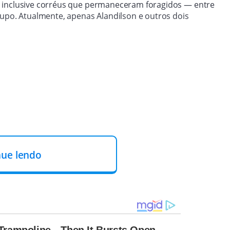
, inclusive corréus que permaneceram foragidos — entre
upo. Atualmente, apenas Alandilson e outros dois
nue lendo
liar as prisões, o juízo manteve a detenção de Alandilson,
e plena a Erisvaldo, foragido por mais de seis meses.
l secundário na suposta organização criminosa e que a