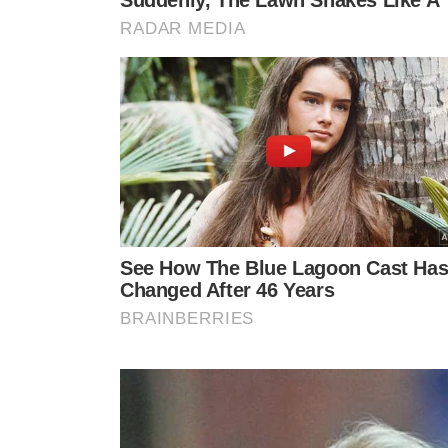
empresa
“I K Retoques”
, da qual ele é sócio, não foi u
bancária ativa.