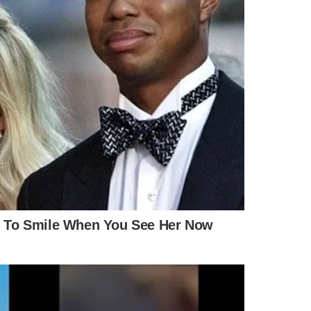
 como a existência de outras ações penais, uma
is sem inquérito — não caracterizam risco real à ordem
ecedentes mais graves, já foram liberados.
a Macedo
, determinou que a
Vara de Delitos de
o dias, informações completas sobre o caso, incluindo a
.
stério Público Superior
para parecer, antes de retornar ao
deral
em
3 de abril de 2025
, durante a segunda fase da
omo organização criminosa, corrupção eleitoral, lavagem de
com a facção
Bonde dos 40
, e que a relação com Alandilson
nanciamento de campanha em troca de influência política e