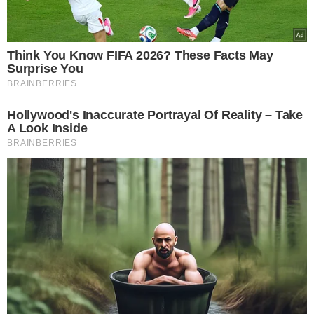
Moraes?”, afirmou o parlamentar.
Eduardo também mencionou a revogação de seu visto
diplomático pelos Estados Unidos
— medida que,
segundo ele, resultou de articulações com autoridades
norte-americanas em meio às investigações conduzidas
pelo Supremo contra ele e aliados do ex-presidente Jair
Bolsonaro (PL).
O deputado afirmou ainda que esse
episódio foi apenas o “começo” de uma ofensiva
contra o ministro Alexandre de Moraes.
Quando a gente fala que o visto foi só o
começo, é porque o nosso objetivo será
te tirar da corte. Você não é digno de