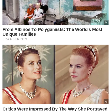
SUPREMO TRIBUNAL FEDERAL
POLÍTICA
STF
ALEXANDRE DE MORAES
EDUARDO BOLSONARO
VER COMENTÁRIOS
VEJA TAMBÉM
DÍVIDA DE CERCA DE R$ 34,4
MIL
Romário diz à Justiça
que penhora de salário
no Senado compromete
sua sobrevivência