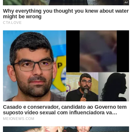
estar no topo do poder Judiciário e eu tô
disposto a me sacrificar para levar essa
ação adiante.
Ainda durante a transmissão, Eduardo Bolsonaro
ironizou a possibilidade de se tornar alvo de uma
operação policial, chegando a sugerir que Alexandre de
Moraes acionasse até autoridades internacionais.
“Não
gostou? Coloca o Trump junto aí na investigação.
Coloca toda a nossa quadrilha aqui do Marco Rubio,
etc. E manda a Interpol vir pegar a gente”.
O deputado concluiu o ataque ao ministro alegando que
Alexandre de Moraes já teria sofrido pressões dos
Estados Unidos: “Sabe por que você não vai fazer isso,
Alexandre? Porque você já tomou um sabão da Interpol.
Ou melhor, você já tomou um sabão dos Estados
Unidos.”