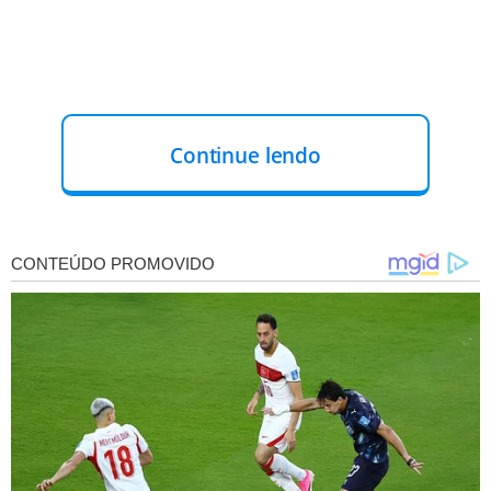
Continue lendo
“Toda hora a gente tem que expor o nível
de várzea que é Moraes com a caneta do
STF.
O ideal seria ele fora do STF
.
Trabalharei para isto também, tá,