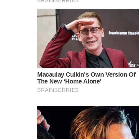
transparência e legalidade como prioridades.
NOTA OFICIAL DA PMT
A
Prefeitura Municipal de Teresina
destacou que, com 
junho de 2025
, foi necessário iniciar um novo process
Foi solicitado à empresa responsável, que 
contratos ao prazo legal de 12 meses, conf
Município. Contudo, o consórcio não apena
judicializou a questão, o que postergou, p
para formalização do novo contrato emerge
O consórcio também exige o pagamento de faturas de
algumas sem a documentação necessária. A PMT contesta
PAGAMENTOS EM DIA E LICITAÇÃO FUTURA