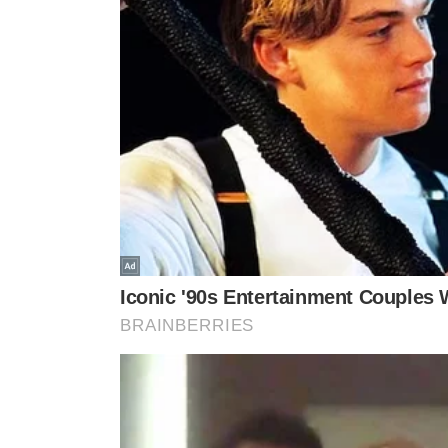
A gestão municipal reforça que
não há débitos penden
maio
estão em fase de conferência, com pagamento pre
Além disso, a prefeitura já trabalha no
edital de licitaç
de estabilidade
nos serviços.
CRÍTICA À POSTURA DO CONSÓRCIO
A PMT lamentou a
redução na qualidade dos serviços
c
bairros no último fim de semana.
A PMT lamenta que o consórcio tenha optad
pressão indevida à administração municipal
alguns pontos da cidade no último final de
com o compromisso esperado de empresas q
A administração reitera que seguirá
priorizando a legal
prejudiquem os teresinenses.