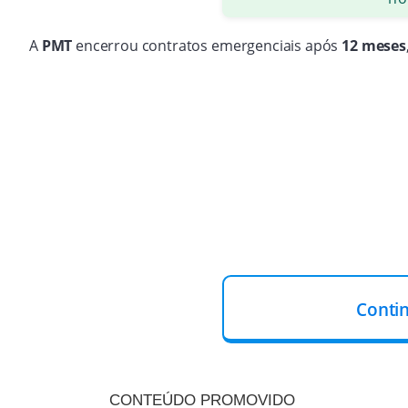
A
PMT
encerrou contratos emergenciais após
12 meses
A empresa envolvida
não aceitou ajustar o prazo
e levo
Conti
Há disputas sobre faturas de
2024
, apresentadas tardi