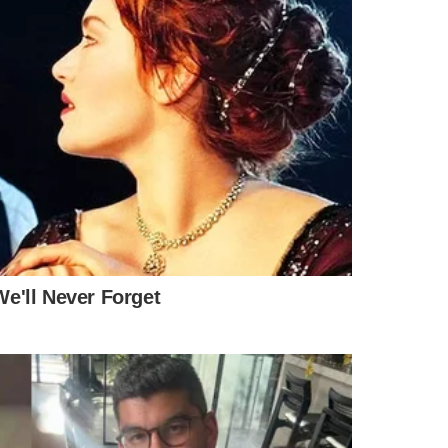
tes
com a empresa em
2025
. Os serviços prestados em
visto para o fim do mês.
ão
para uma contratação definitiva, que garantirá
10 anos
omo forma de pressão, incluindo paralisações em alguns
o por precarizar os serviços como forma de
, inclusive com a paralisação da coleta em
 semana, o que configura postura incompatível
ue prestam serviços públicos essenciais.
idade e o interesse público
, sem ceder a manobras que