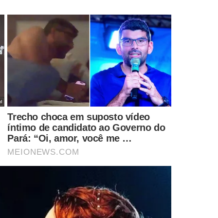
o vencimento dos contratos de limpeza urbana em
3 de
o emergencial para assegurar a continuidade dos serviços.
assinasse termo aditivo que ajustasse seus
orme parecer jurídico da Procuradoria Geral do
s não assinou os termos aditivos como
or duas vezes, o procedimento administrativo
ncial
, explicou a administração.
dezembro/2024
, entregues apenas em
maio/2025
–
 os valores, alegando divergências nos registros.