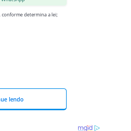
, conforme determina a lei;
u o caso à Justiça;
nue lendo
amente e sem comprovação integral;