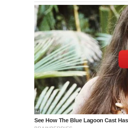
Serviços de
maio/2025
estão em fase de análise, com p
O prefeito
Silvio Mendes
afirma que
não cederá a pres