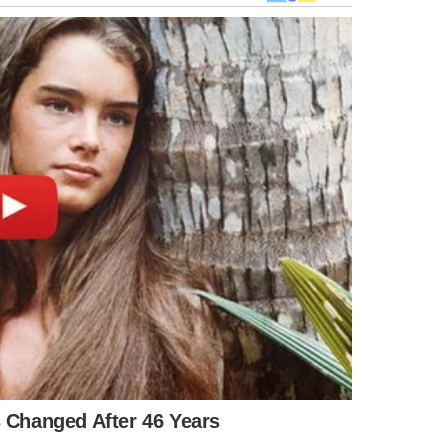
agamento previsto até
30 de junho
;
sões
que prejudiquem a população, mantendo