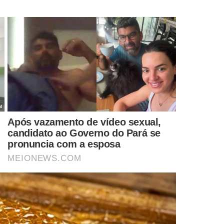
condução das negociações. Segundo o governador, a
nte
, resultando na retirada de cerca de 700 produtos da
s da Embraer.
 geração de empregos em alta e inflação sob controle. A
e dizer que há descontrole de gastos”, comentou Fonteles.
manutenção das transferências de renda, como o Bolsa
iscalizar os pagamentos e promover oportunidades de
 deixar a dependência do auxílio.
sso exige um olhar atento para os mais vulneráveis, sem
á com equilíbrio entre crescimento econômico, política