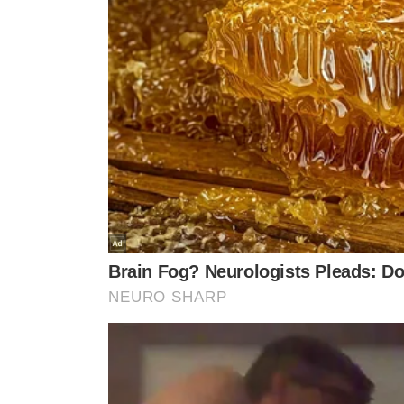
TÓPICOS
RAFAEL FONTELES
TARIFAS EUA
EXPORTAÇÕES
PI
VER CO