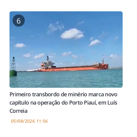
6
S
PROPOSTAS
CHAP
overno de Rafael
Professora Lourdes Melo
Desc
Primeiro transbordo de minério marca novo
ntar IDEB em
defende garantia de meios
Cast
capítulo na operação do Porto Piauí, em Luís
iar acesso à
para autodefesa dos
e ou
Correia
sporte
trabalhadores rurais
05/08/2026 11:56