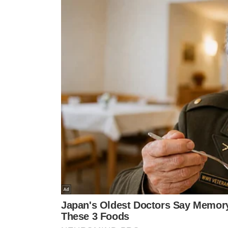
“No caso do Piauí, menos de 5% das nossas exportaç
vão para a China.
Mas há estados da região que serão
ao presidente Lula e ao vice-presidente Geraldo Alckm
Fonteles ressaltou ainda que o estado do Piauí tem bus
“Conseguimos, por meio da Investe Piauí, acessar o mer
prejuízos”, completou.