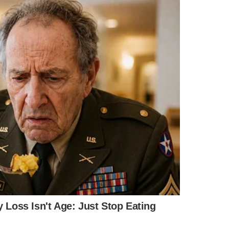
ões têm como destino os Estados Unidos, enquanto 65%
 profundamente afetados. Vamos levar essa preocupação
in na próxima semana”, afirmou o governador.
cado alternativas, como a abertura de novos mercados.
cado japonês para o mel, o que ajuda a mitigar parte dos