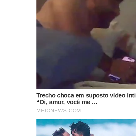
VEJA TAMBÉM
FALARAM POR TELEFONE
CONFIRA NOTA OFICIA
Lula conversa com Putin
Família confirma 
sobre guerra na Ucrânia
Marina, filha do 
após pedido de Zelensky
Antônio Barros e