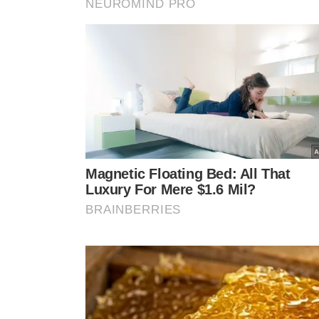
Ele também elogiou o trabalho do governo federal na 
atuação diplomática de Geraldo Alckmin tem sido eficie
lista americana, incluindo itens importantes como o
“O Brasil tem demonstrado responsabilidade fiscal, com
política econômica está no caminho certo, e não se pod
Sobre os programas sociais, o governador defendeu a 
Família, destacando o esforço do governo federal em f
trabalho para que os beneficiários possam gradualmente
“Retirar o Brasil do Mapa da Fome é uma prioridade, e i
abrir mão da responsabilidade fiscal. A estabilidade vir
social e juros mais baixos”, concluiu.