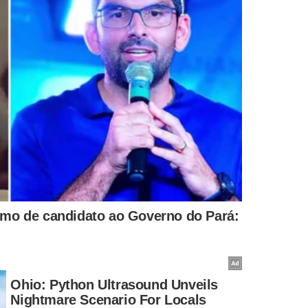
L
POLÊMICA
AÇÕES DIRETA
morte de
Casado e conservador,
Plano de G
médico
candidato ao Governo tem
prevê aume
m Teresina
suposto vídeo sexual com
20% e ampl
influenciadora vazado
cultura e e