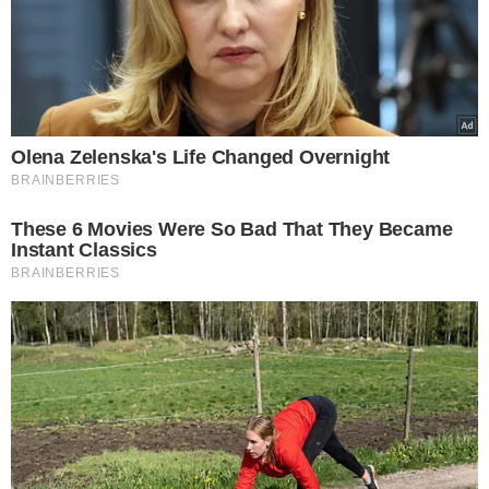
TÓPICOS
ALEXANDRE DE MORAES
TRAMA GOLPISTA
STF
ABIN
ALEXANDRE RAMAGEM
VER COMENTÁRIOS