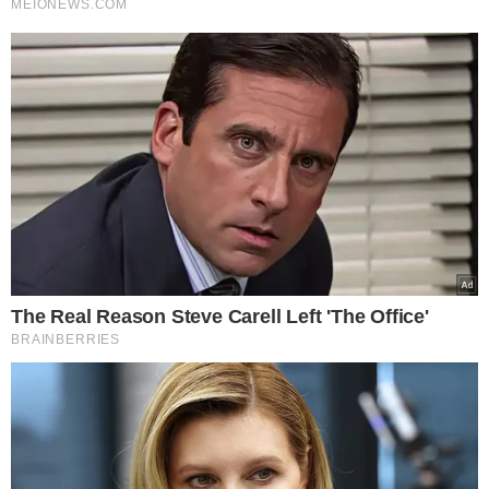
e mais seis réus acusados de participarem do "núcleo
crucial" de uma trama para impedir a posse do ex-
presidente Luiz Inácio Lula da Silva
após o resultado
das eleições de 2022.
ORDEM DOS DEPOIMENTOS:
Mauro Cid, delator e ex-ajudante de ordens de Bolsonaro
(encerrado);
Alexandre Ramagem, ex-diretor da Agência Brasileira de
Inteligência (Abin);
Almir Garnier, ex-comandante da Marinha;
Anderson Torres, ex-ministro da Justiça e ex-secretário de
segurança do Distrito Federal;
Augusto Heleno, ex-ministro do Gabinete de Segurança
Institucional;
Jair Bolsonaro, ex-presidente da República;
Paulo Sérgio Nogueira, ex-ministro da Defesa;
Walter Braga Netto, general do Exército e ex-ministro de
Bolsonaro.
(Com informações da Agência Brasil)