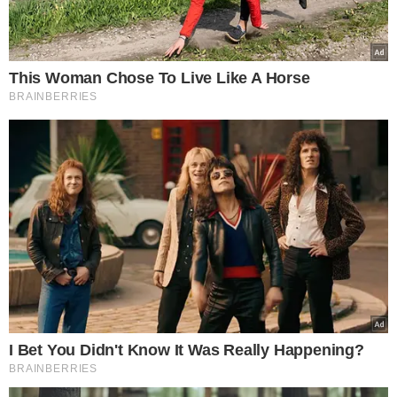
VEJA TAMBÉM
LITERATURA E HISTÓRIA
Alepi realiza sessão de
lançamento de livro do
ex-governador Hugo
Napoleão