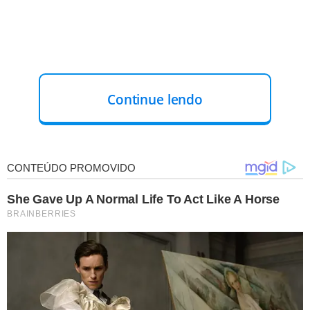
Continue lendo
ACUSAÇÕES
O ex-diretor é acusado de usar a estrutura do órgão para
espionar ilegalmente desafetos do ex-presidente. Logo
no início da oitiva, Ramagem disse que vai provar a
inocência durante o depoimento. "Não há veracidade na
imputação de crimes. Estamos aqui para demonstrar
inocência", afirmou.