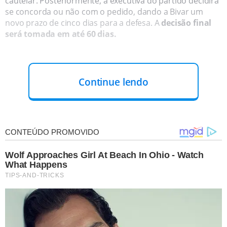
cautelar. Posteriormente, a executiva do partido decidirá
se concorda ou não com o pedido, dando a Bivar um
novo prazo de cinco dias para a defesa. A
decisão final
será tomada em até 60 dias.
Continue lendo
Em reportagem do Metrópoles, o senador Efraim Filho
(PB), ao chegar à sede do partido em Brasília, explicou
que a reunião serviria para
“analisar o cenário e avaliar
as provas que porventura sejam trazidas ao processo”
,