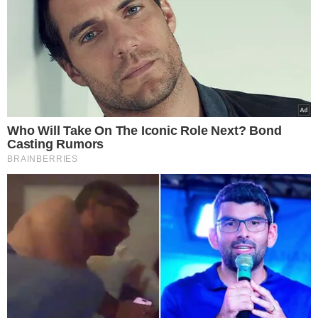
para analisar a “grave conduta” e “qual a penalidade pode
ser imposta”.
MEDIDAS EXTREMAS
- Os membros do partido estão
discutindo uma representação que solicita o
afastamento cautelar de Bivar
,
com a expulsão e o
cancelamento de sua filiação. O documento inclui
ameaças de morte
feitas por Bivar ao
presidente eleito
do União, Antonio de Rueda
, e seus familiares, além de
indícios de motivação política criminosa nos incêndios
que destruíram as casas de Rueda
e de sua irmã, Maria
Emília Rueda, tesoureira do União Brasil.