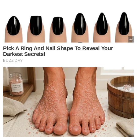
para que Rueda assumisse o cargo. Após uma disputa
interna, Rueda foi eleito presidente nacional do União
Brasil, com ACM Neto como 1º vice-presidente e o
senador Davi Alcolumbre (AP) como secretário-geral.
No final de fevereiro, Rueda apresentou uma
representação criminal contra Bivar à Delegacia Especial
de Crimes Cibernéticos da Polícia Civil do Distrito Federal,
acusando-o de ameaça. Um vídeo de uma conversa
telefônica entre Rueda e Bivar, no qual este último
supostamente faz ameaças, foi apresentado como
evidência.
A bancada do União Brasil no Congresso Nacional
anunciou que pedirá à Polícia Federal que investigue o
incêndio na casa de Rueda, visando a celeridade nas
investigações.
Com informações do
Metrópoles