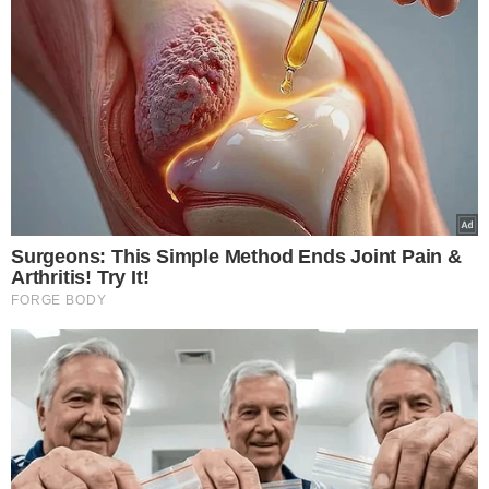
VEJA TAMBÉM
CONFIRA!
Michelle Bolsonaro fala
em 'devolver esperança
e liberdade' ao
confirmar candidatura
ao Senado