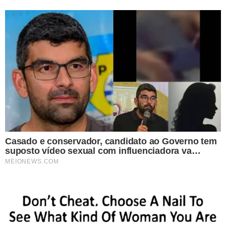
partido, incluindo ACM Neto, Antonio de Rueda, os
governadores Ronaldo Caiado (Goiás), Mauro Mendes
(Mato Grosso) e Wilson Lima (Amazonas), bem como os
ministros Juscelino Filho (Comunicações) e Celso Sabino
(Turismo).
BRIGA INTERNA
A disputa pela presidência do partido entre Rueda e Bivar
se arrasta desde o início do ano. Recentemente, as casas
de praia de Rueda e de sua irmã, tesoureira do União,
foram incendiadas, levantando suspeitas de
envolvimento de Bivar, que também possui uma casa no
mesmo condomínio em Ipojuca (PE).
A bancada do partido na Câmara se reuniu para deliberar
uma resposta às declarações de Bivar, que se recusa a
deixar a presidência. O líder do partido na Casa Baixa,
Elmar Nascimento, afirmou que Bivar não representa
mais a sigla.
Desde o início do ano, o partido tem sido palco de
conflitos internos. Em fevereiro, Bivar tentou manter-se
na presidência do partido apesar de um suposto acordo