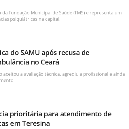
ada da Fundação Municipal de Saúde (FMS) e representa um
ias psiquiátricas na capital.
nica do SAMU após recusa de
mbulância no Ceará
ceitou a avaliação técnica, agrediu a profissional e ainda
imento
a prioritária para atendimento de
icas em Teresina