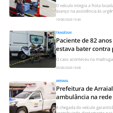
O veículo integra a frota loc
avanço na assistência às urgênc
10/06/2026 15:40
TRAGÉDIA!
Paciente de 82 ano
estava bater contra
O caso aconteceu na madrugada
05/06/2026 14:08
ARRAIAL
Prefeitura de Arrai
ambulância na rede
A chegada do veículo garantirá