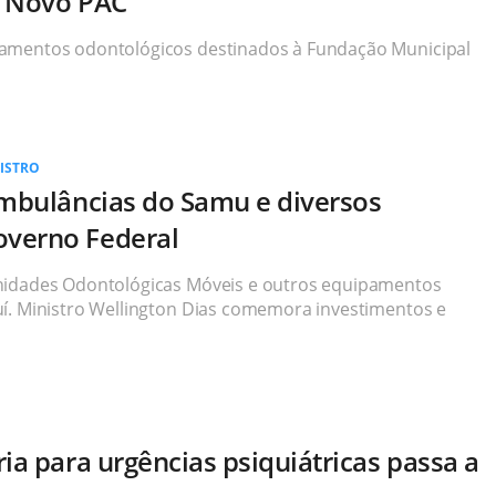
o Novo PAC
amentos odontológicos destinados à Fundação Municipal
ISTRO
ambulâncias do Samu e diversos
verno Federal
nidades Odontológicas Móveis e outros equipamentos
í. Ministro Wellington Dias comemora investimentos e
ia para urgências psiquiátricas passa a