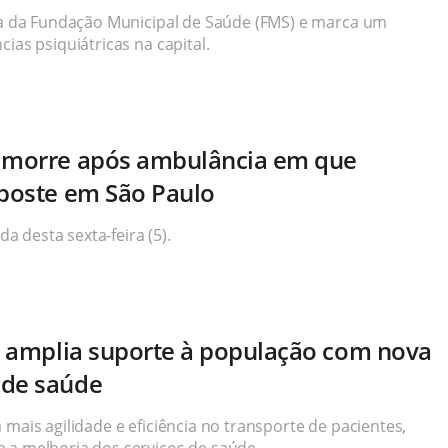
ada da Fundação Municipal de Saúde (FMS) e marca um
ias psiquiátricas na capital.
s morre após ambulância em que
 poste em São Paulo
 desta sexta-feira (5).
al amplia suporte à população com nova
 de saúde
 mais agilidade e eficiência no transporte de pacientes,