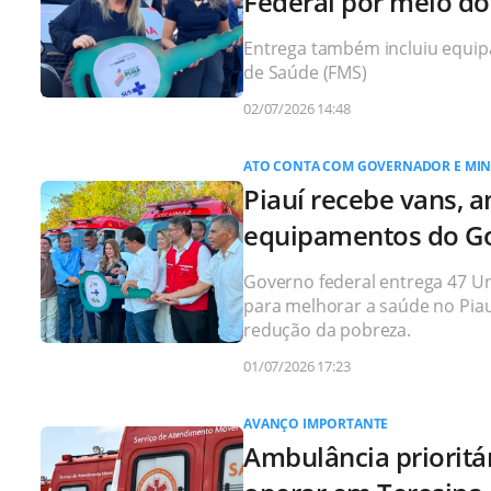
Federal por meio d
Entrega também incluiu equip
de Saúde (FMS)
02/07/2026 14:48
ATO CONTA COM GOVERNADOR E MIN
Piauí recebe vans, 
equipamentos do Go
Governo federal entrega 47 U
para melhorar a saúde no Piau
redução da pobreza.
01/07/2026 17:23
AVANÇO IMPORTANTE
Ambulância prioritár