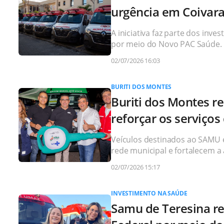
urgência em Coivar
A iniciativa faz parte dos inv
por meio do Novo PAC Saúde.
02/07/2026 16:03
BURITI DOS MONTES
Buriti dos Montes r
reforçar os serviços
Veículos destinados ao SAMU 
rede municipal e fortalecem a 
02/07/2026 15:17
INVESTIMENTO NA SAÚDE
Samu de Teresina r