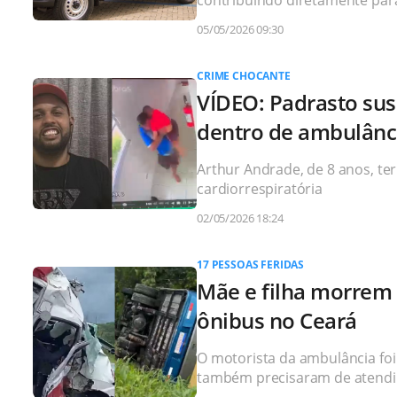
contribuindo diretamente para
05/05/2026 09:30
CRIME CHOCANTE
VÍDEO: Padrasto sus
dentro de ambulância
Arthur Andrade, de 8 anos, te
cardiorrespiratória
02/05/2026 18:24
17 PESSOAS FERIDAS
Mãe e filha morrem 
ônibus no Ceará
O motorista da ambulância foi
também precisaram de atend