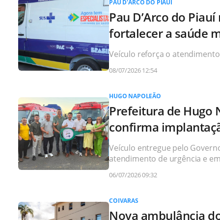
PAU D'ARCO DO PIAUÍ
Pau D’Arco do Piauí
fortalecer a saúde 
Veículo reforça o atendimento
08/07/2026 12:54
HUGO NAPOLEÃO
Prefeitura de Hugo
confirma implantaç
Veículo entregue pelo Governo
atendimento de urgência e eme
06/07/2026 09:32
COIVARAS
Nova ambulância do