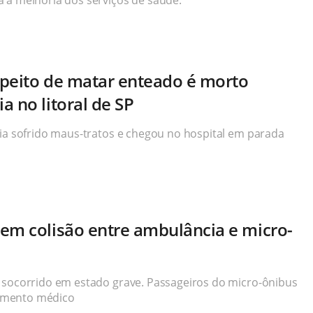
 a melhoria dos serviços de saúde.
peito de matar enteado é morto
 no litoral de SP
ria sofrido maus-tratos e chegou no hospital em parada
em colisão entre ambulância e micro-
 socorrido em estado grave. Passageiros do micro-ônibus
imento médico