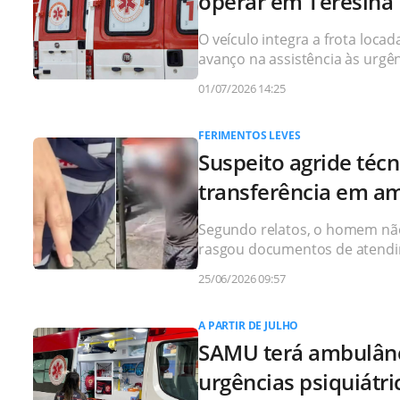
operar em Teresina
O veículo integra a frota loc
avanço na assistência às urgênc
01/07/2026 14:25
FERIMENTOS LEVES
Suspeito agride téc
transferência em a
Segundo relatos, o homem não a
rasgou documentos de atend
25/06/2026 09:57
A PARTIR DE JULHO
SAMU terá ambulânci
urgências psiquiátr