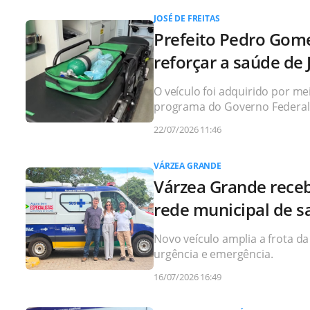
JOSÉ DE FREITAS
Prefeito Pedro Gom
reforçar a saúde de 
O veículo foi adquirido por 
programa do Governo Federal 
22/07/2026 11:46
VÁRZEA GRANDE
Várzea Grande receb
rede municipal de 
Novo veículo amplia a frota da
urgência e emergência.
16/07/2026 16:49