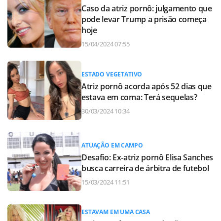
Caso da atriz pornô: julgamento que
pode levar Trump a prisão começa
hoje
15/04/2024 07:55
ESTADO VEGETATIVO
Atriz pornô acorda após 52 dias que
estava em coma: Terá sequelas?
30/03/2024 10:34
ATUAÇÃO EM CAMPO
Desafio: Ex-atriz pornô Elisa Sanches
busca carreira de árbitra de futebol
15/03/2024 11:51
ESTAVAM EM UMA CASA