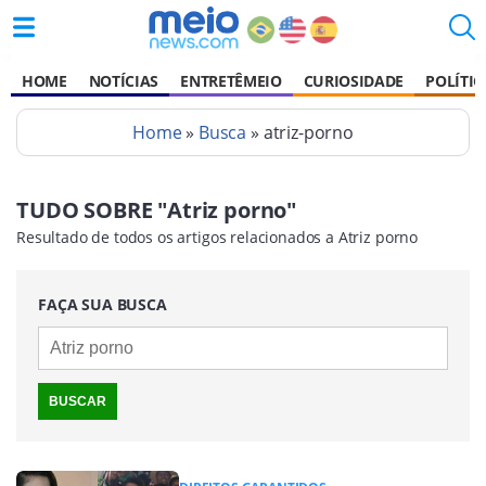
HOME
NOTÍCIAS
ENTRETÊMEIO
CURIOSIDADE
POLÍTIC
Home
»
Busca
» atriz-porno
TUDO SOBRE "Atriz porno"
Resultado de todos os artigos relacionados a Atriz porno
FAÇA SUA BUSCA
BUSCAR