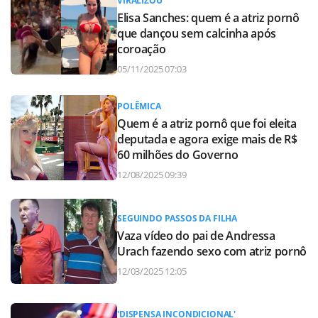
VIRALIZOU
Elisa Sanches: quem é a atriz pornô
que dançou sem calcinha após
coroação
05/11/2025 07:03
POLÊMICA
Quem é a atriz pornô que foi eleita
deputada e agora exige mais de R$
60 milhões do Governo
12/08/2025 09:39
SEGUINDO PASSOS DA FILHA
Vaza vídeo do pai de Andressa
Urach fazendo sexo com atriz pornô
12/03/2025 12:05
'DISPENSA INCONDICIONAL'