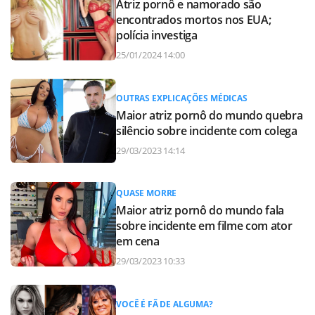
Atriz pornô e namorado são
encontrados mortos nos EUA;
polícia investiga
25/01/2024 14:00
OUTRAS EXPLICAÇÕES MÉDICAS
Maior atriz pornô do mundo quebra
silêncio sobre incidente com colega
29/03/2023 14:14
QUASE MORRE
Maior atriz pornô do mundo fala
sobre incidente em filme com ator
em cena
29/03/2023 10:33
VOCÊ É FÃ DE ALGUMA?