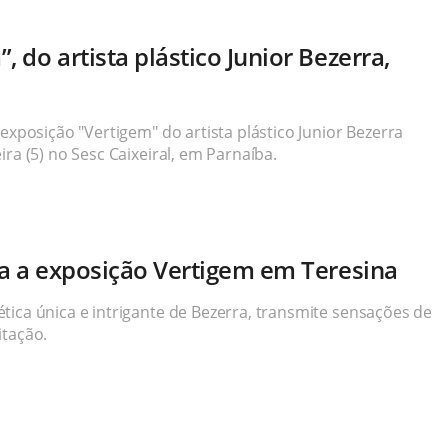
, do artista plástico Junior Bezerra,
 exposição "Vertigem" do artista plástico Junior Bezerra
ra (5) no Sesc Caixeiral, em Parnaíba.
iza a exposição Vertigem em Teresina
tica única e intrigante de Bezerra, transmite sensações de
itação.