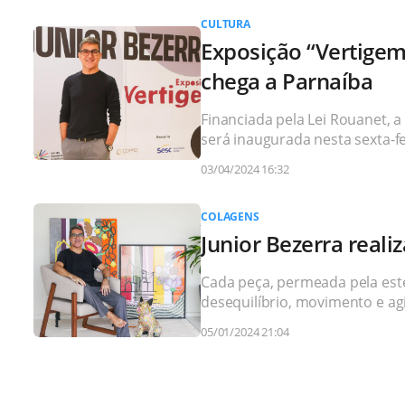
CULTURA
Exposição “Vertigem”
chega a Parnaíba
Financiada pela Lei Rouanet, a
será inaugurada nesta sexta-fei
03/04/2024 16:32
COLAGENS
Junior Bezerra real
Cada peça, permeada pela esté
desequilíbrio, movimento e ag
05/01/2024 21:04