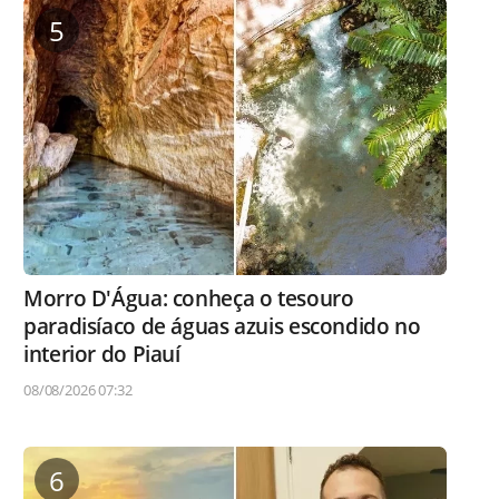
5
Morro D'Água: conheça o tesouro
paradisíaco de águas azuis escondido no
interior do Piauí
08/08/2026 07:32
6