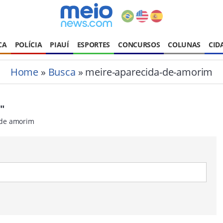
CA
POLÍCIA
PIAUÍ
ESPORTES
CONCURSOS
COLUNAS
CID
Home
»
Busca
» meire-aparecida-de-amorim
"
a de amorim