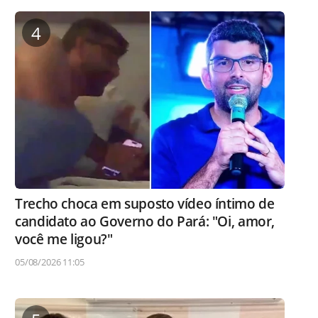
4
Trecho choca em suposto vídeo íntimo de
candidato ao Governo do Pará: "Oi, amor,
você me ligou?"
05/08/2026 11:05