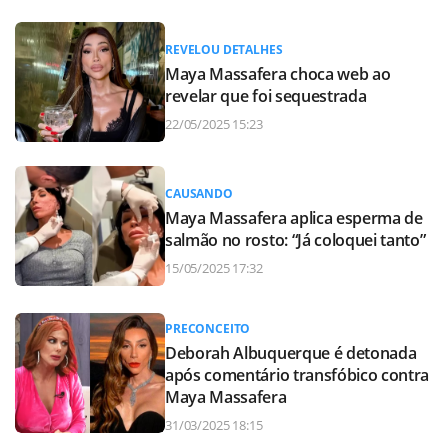
REVELOU DETALHES
Maya Massafera choca web ao
revelar que foi sequestrada
22/05/2025 15:23
CAUSANDO
Maya Massafera aplica esperma de
salmão no rosto: “Já coloquei tanto”
15/05/2025 17:32
PRECONCEITO
Deborah Albuquerque é detonada
após comentário transfóbico contra
Maya Massafera
31/03/2025 18:15