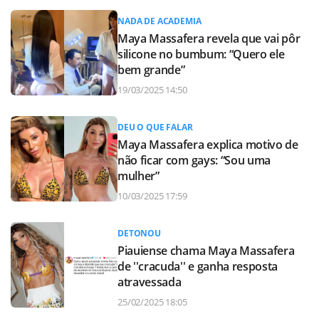
NADA DE ACADEMIA
Maya Massafera revela que vai pôr
silicone no bumbum: “Quero ele
bem grande”
19/03/2025 14:50
DEU O QUE FALAR
Maya Massafera explica motivo de
não ficar com gays: “Sou uma
mulher”
10/03/2025 17:59
DETONOU
Piauiense chama Maya Massafera
de ''cracuda'' e ganha resposta
atravessada
25/02/2025 18:05