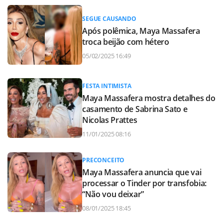
SEGUE CAUSANDO
Após polêmica, Maya Massafera
troca beijão com hétero
05/02/2025 16:49
FESTA INTIMISTA
Maya Massafera mostra detalhes do
casamento de Sabrina Sato e
Nicolas Prattes
11/01/2025 08:16
PRECONCEITO
Maya Massafera anuncia que vai
processar o Tinder por transfobia:
“Não vou deixar”
08/01/2025 18:45