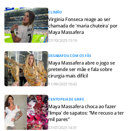
CLIMÃO
Virginia Fonseca reage ao ser
chamada de 'maria chuteira' por
Maya Massafera
27/10/2025 15:19
DESABAFOU COM OS FÃS
Maya Massafera abre o jogo se
pretende ser mãe e fala sobre
cirurgia mais difícil
11/09/2025 10:42
CENTOPEIA DE GRIFE
Maya Massafera choca ao fazer
'limpa' de sapatos: “Me recuso a ter
mil pares”
27/07/2025 14:31