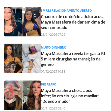
EM UM RELACIONAMENTO ABERTO
Criadora de conteúdo adulto acusa
Maya Massafera de dar em cima de
seu namorado
28/01/2026 07:25
MUITO DINHEIRO
Maya Massafera revela ter gasto R$
5 mi em cirurgias na transição de
gênero
07/12/2025 10:38
DESABAFO
Maya Massafera chora após
infecção em cirurgia no maxilar:
“Doendo muito”
06/11/2025 08:40