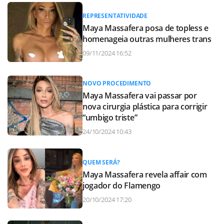
REPRESENTATIVIDADE
Maya Massafera posa de topless e
homenageia outras mulheres trans
09/11/2024 16:52
NOVO PROCEDIMENTO
Maya Massafera vai passar por
nova cirurgia plástica para corrigir
“umbigo triste”
24/10/2024 10:43
QUEM SERÁ?
Maya Massafera revela affair com
jogador do Flamengo
20/10/2024 17:20