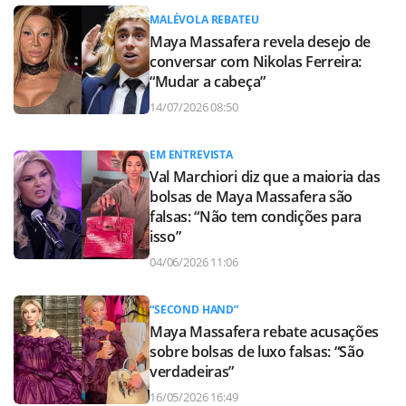
MALÉVOLA REBATEU
Maya Massafera revela desejo de
conversar com Nikolas Ferreira:
“Mudar a cabeça”
14/07/2026 08:50
EM ENTREVISTA
Val Marchiori diz que a maioria das
bolsas de Maya Massafera são
falsas: “Não tem condições para
isso”
04/06/2026 11:06
“SECOND HAND”
Maya Massafera rebate acusações
sobre bolsas de luxo falsas: “São
verdadeiras”
16/05/2026 16:49