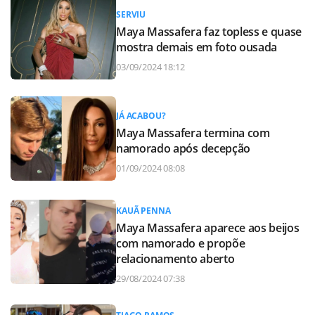
SERVIU
Maya Massafera faz topless e quase
mostra demais em foto ousada
03/09/2024 18:12
JÁ ACABOU?
Maya Massafera termina com
namorado após decepção
01/09/2024 08:08
KAUÃ PENNA
Maya Massafera aparece aos beijos
com namorado e propõe
relacionamento aberto
29/08/2024 07:38