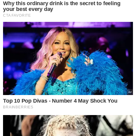
POR QUE O CHOCOLATE AMARGO
DIVIDE OPINIÕES?
Entre os genes mais estudados está o TAS2R38,
associado à percepção do sabor amargo. Dependendo
da variante genética herdada, algumas pessoas
conseguem sentir o amargor do cacau com maior
intensidade.
Isso explica por que um chocolate com 70% de cacau
pode ser considerado agradável para uns e
excessivamente amargo para outros.
O mesmo
mecanismo também influencia a aceitação de alimentos
como café sem açúcar, rúcula, agrião, brócolis e cervejas
de sabor mais intenso.
"Essa diferença não significa que um
grupo tenha um paladar melhor que o