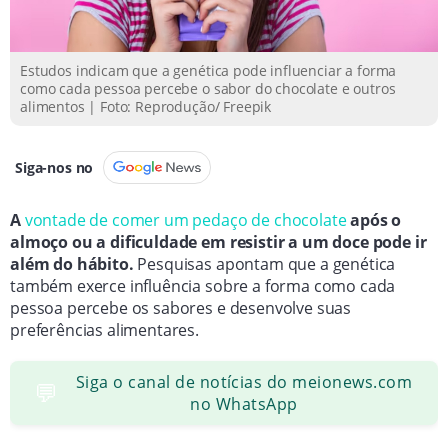
Comportamento alimentar é resultado de fatores
biológicos e ambientais.
Genética não determina preferência por chocolate,
Estudos indicam que a genética pode influenciar a forma
como cada pessoa percebe o sabor do chocolate e outros
mas pode aumentar predisposição.
alimentos | Foto: Reprodução/ Freepik
Siga-nos no
A
vontade de comer um pedaço de chocolate
após o
almoço ou a dificuldade em resistir a um doce pode ir
além do hábito.
Pesquisas apontam que a genética
também exerce influência sobre a forma como cada
pessoa percebe os sabores e desenvolve suas
preferências alimentares.
Siga o canal de notícias do meionews.com
💬
no WhatsApp