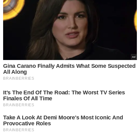
NA ALIMENTAÇÃO
Com os avanços da genômica, exames realizados por
meio da saliva conseguem identificar características
relacionadas ao metabolismo e às preferências
alimentares.
Esses testes podem apontar predisposições ligadas à
percepção do sabor amargo, ao consumo de alimentos
doces e à forma como o organismo reage a diferentes
nutrientes.
Segundo o especialista, essas informações
podem contribuir para estratégias nutricionais mais
individualizadas, sempre associadas a hábitos saudáveis.
"Quando entendemos melhor como nosso
organismo funciona, conseguimos fazer
escolhas mais conscientes. A genética
não substitui uma alimentação