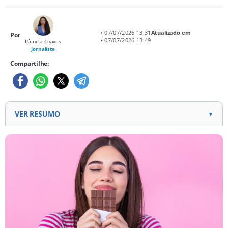
• 07/07/2026 13:31
Atualizado em
Por
• 07/07/2026 13:49
Pâmela Chaves
Jornalista
Compartilhe:
VER RESUMO
▼
Genética influencia percepção dos sabores e
preferências alimentares.
Variante genética TAS2R38 afeta sensibilidade ao
sabor amargo do cacau.
Testes genéticos podem identificar predisposições a
diferentes sabores.