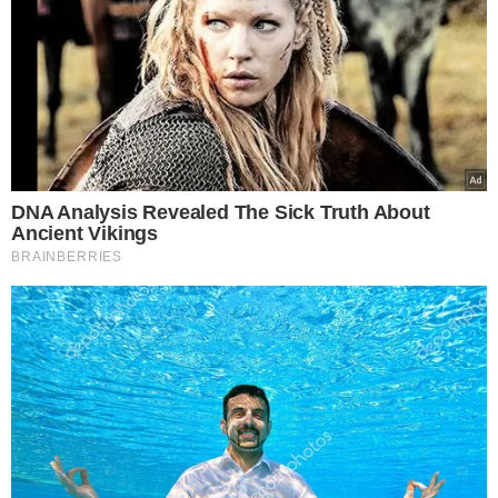
outro. Apenas mostra que cada
organismo interpreta os sabores de
forma diferente", destaca Ricardo Di
Lazzaro.
EXISTE UM "GENE DO CHOCOLATE"?
Apesar da influência genética, os especialistas esclarecem
que não existe um único gene responsável por fazer
alguém gostar de chocolate.
O desejo pelo alimento resulta da combinação de fatores
biológicos, emocionais e comportamentais. Além disso, o
chocolate estimula a liberação de neurotransmissores
relacionados à sensação de prazer e recompensa, como
a dopamina, o que ajuda a explicar por que muitas
pessoas recorrem ao doce em momentos de estresse,
ansiedade ou para buscar conforto emocional.