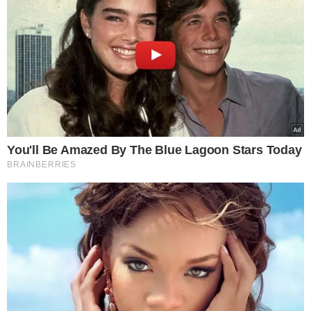
GENÉTICA INFLUENCIA A
PERCEPÇÃO DOS SABORES
Segundo o médico geneticista Ricardo Di Lazzaro,
fundador da Genera e consultor em genética da Dasa, a
forma como cada indivíduo percebe o sabor dos
alimentos está relacionada, em parte, ao funcionamento
dos genes.
"É comum pensar que gostar de
chocolate é apenas uma questão de
hábito, mas a ciência mostra que a
genética também influencia nossas
preferências alimentares. Ela ajuda a
explicar por que duas pessoas podem