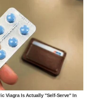
w mais aguardado de Teresina: o
"Desmantelo do
e feriado. Para concorrer a esses ingressos, é simples:
ompanhe a transmissão do jogo entre River e Moto Club
 seu comentário.
O sorteio vai acontecer no final da