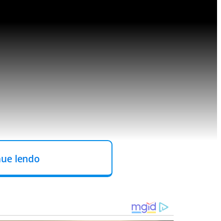
nue lendo
notícias do meionews.com
 WhatsApp