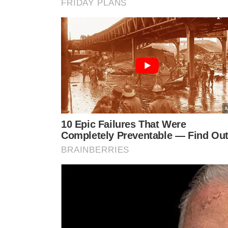
TÓPICOS
RIVER X MOTO CLUB
RIVER TV MEIO
TV MEIO AO VIVO
MOTO CLUB
RIVER
VER CO
VEJA TAMBÉM