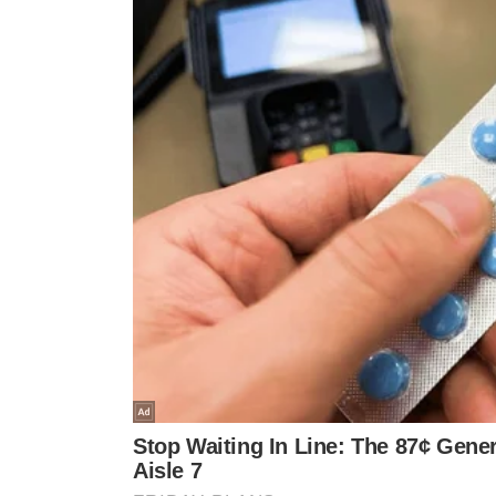
O Grupo Meio está sorteando dois ingressos para o sho
Nathan",
que acontecerá no dia 15 de agosto, véspera d
inscreva-se no
nosso canal do YouTube, Meio Mais,
ac
(MA) e participe da
interação no chat da live,
deixando
partida.