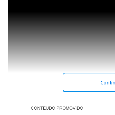
Conti
Siga o canal de 
💬
no