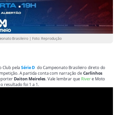
eonato Brasileiro | Foto: Reprodução
 Club pela
Série D
do Campeonato Brasileiro direto do
ompetição. A partida conta com narração de
Carlinhos
porter
Daiton Meireles
. Vale lembrar que
River
e Moto
 resultado foi 1 a 1.