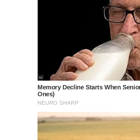
PRONTO PARA O RETORNO
LUTO
Paquetá diz estar
Lutador brasileiro
recuperado de lesão e
'Puro Osso' morre
pronto para voltar a campo
anos
pelo Flamengo
VEJA MA