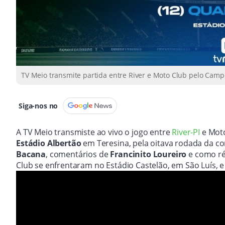
TV Meio transmite partida entre River e Moto Club pelo Camp
Siga-nos no
A TV Meio transmiste ao vivo o jogo entre
River-PI
e Moto
Estádio Albertão
em Teresina, pela oitava rodada da c
Bacana
, comentários de
Francinito Loureiro
e como ré
Club se enfrentaram no Estádio Castelão, em São Luís, e o