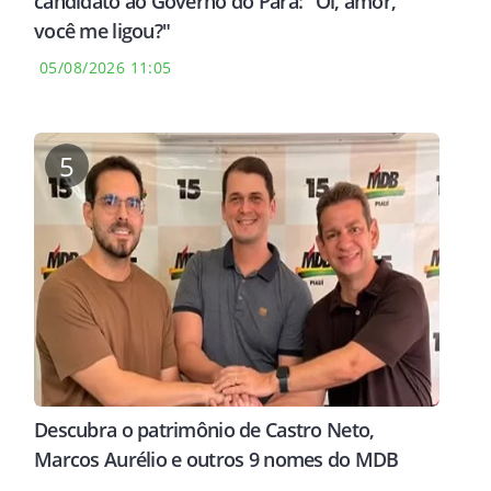
candidato ao Governo do Pará: "Oi, amor,
você me ligou?"
05/08/2026 11:05
FUTEBOL
INVESTIGAÇÃO
A NO
a mais cara da
Ex-Vasco, Carlos Palacios é
Thia
5
erolin acerta com
investigado em operação
Rive
a em
contra tráfico no Chile
famí
ia recorde
espe
Descubra o patrimônio de Castro Neto,
Marcos Aurélio e outros 9 nomes do MDB