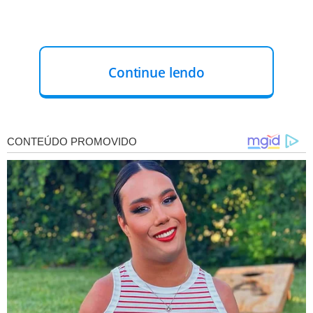
Continue lendo
Prováveis escalações:
Crystal Palace: Henderson; Clyne, Richard, Andersen;
Muñoz, Wharton, Hughes, Mitchel; Ayew, Olise, Mateta.
Técnico: Oliver Glasner.
Manchester United: Onana; Wan-Bissaka, Maguire,
Casemiro, Diogo Dalot; Eriksen, Mainoo; Garnacho,
Antony, Bruno Fernandes, Hojlund. Técnico: Erik Ten Hag.