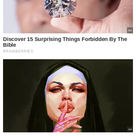
Filadélfia. Caso vença novamente, o
Flamengo
poderá
embolsar mais R$ 41 milhões.
A cobertura do duelo será feita pela Coluna do
Fla
TV,
com narração de Rafa Penido e comentários de Tulio
Rodrigues. A equipe também contará com Simon Lédo e
Leo José, diretamente dos
Estados Unidos
, trazendo
informações e bastidores da partida decisiva.