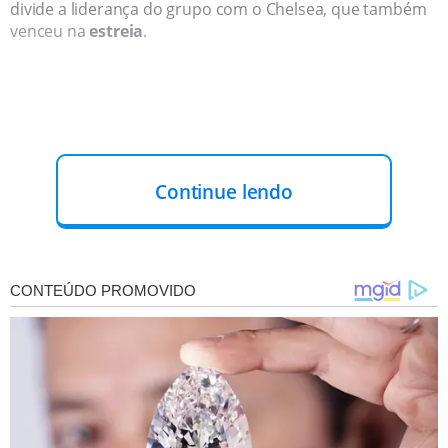
divide a liderança do grupo com o Chelsea, que também
venceu na
estreia
.
Continue lendo
SEXTA TEM NOVO DESAFIO
Na próxima rodada, os cariocas encaram o
Chelsea
, da
Inglaterra, em um confronto direto pela vaga na fase
seguinte. A partida está marcada para sexta-feira (20), às
15h (horário de Brasília), no Lincoln Financial Field, na