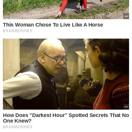
Torcedores do Flamengo
protestam contra Gerson em
embarque: “Traidor”
TÓPICOS
FLAMENGO
MUNDIAL DE CLUBES
PREMIAÇÃO
CHELSEA
FIFA
VER COMENTÁRIOS
VEJA TAMBÉM