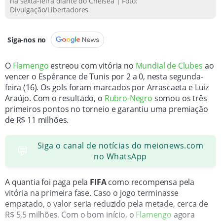
na sexta-feira diante do Chelsea | Foto:
Divulgação/Libertadores
Siga-nos no
O
Flamengo
estreou com vitória no
Mundial de Clubes
ao
vencer o Espérance de Tunis por 2 a 0, nesta segunda-
feira (16). Os gols foram marcados por Arrascaeta e Luiz
Araújo. Com o resultado, o
Rubro-Negro
somou os três
primeiros pontos no torneio e garantiu uma premiação
de R$ 11 milhões.
Siga o canal de notícias do meionews.com
💬
no WhatsApp
A quantia foi paga pela
FIFA
como recompensa pela
vitória na primeira fase. Caso o jogo terminasse
empatado, o valor seria reduzido pela metade, cerca de
R$ 5,5 milhões. Com o bom início, o
Flamengo
agora