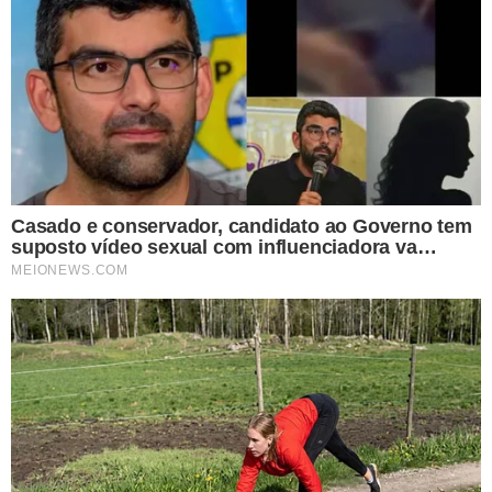
COPA DO MUNDO DE CLUBES
Com estreia, Flamengo
enfrenta o Espérance na
Copa; saiba horário e
escalações
CONTAGEM REGRESSIVA
De la Cruz desfalca o
Flamengo na estreia do
Mundial de Clubes nesta
segunda-feira
COM NOTAS FALSAS DE R$ 3