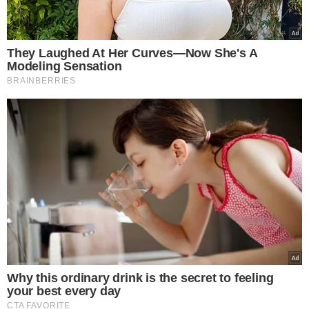
Senador se posiciona
- "O que estamos testemunhando
com essas denúncias são suspeitas que afastam as
famílias de acompanharem uma paixão nacional",
afirmou o senador cearense. No requerimento
encaminhado à PF, os senadores destacam que a Polícia
Federal, devido à sua competência e imparcialidade, é a
instituição mais apropriada para conduzir essa
investigação, assegurando a transparência e eficácia do
processo.