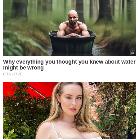
Kajuru solicita provas -
"Encaminhei à Polícia Federal, ao
diretor Andrei, um requerimento para convocar esse
cidadão americano, residente no Rio de Janeiro,
proprietário do Botafogo do Rio, para que, em 24 horas,
compareça a Brasília e apresente as provas e as
gravações", declarou Kajuru no plenário.
O líder do PSB no Senado classificou as declarações de
Textor
como irresponsáveis e sugeriu que, caso não
consiga comprovar suas afirmações, ele deveria ser
detido.
"Para mim, se ele não trouxer as provas e as gravações,
deveria ser preso aqui amanhã – cela, algemas",
enfatizou.
O senador Eduardo Girão acrescentou que as acusações
feitas por
Textor
representam um ataque que afasta a
população de um "patrimônio do povo brasileiro".