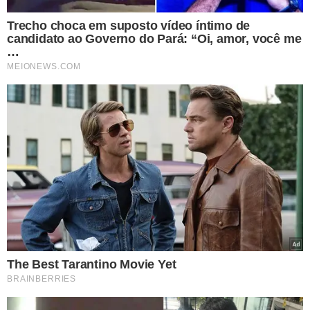
LEIA MAIS
MANIPULAÇÃO DA ARBITRAGEM
John Textor volta a afirmar
que tem “provas de que o
Palmeiras vem sendo
beneficiado”