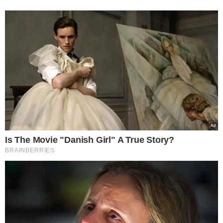
TÓPICOS
MANIPULAÇÃO BRASILEIRÃO JOGOS
POLICIA FEDERAL SENADORES
VER COMENTÁRIOS
VEJA TAMBÉM
VALORES ASTRONÔMICOS
CR7 lidera lista dos
jogadores mais bem