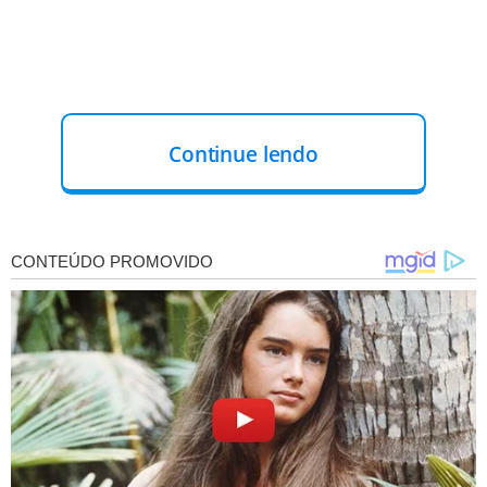
Continue lendo
As declarações de Textor
já estão sob investigação na
Justiça Desportiva, porém, o empresário tem ignorado os
pedidos para apresentação de evidências, afirmando que
só divulgará o material ao Ministério Público Federal.
Documento
- O envio do pedido foi anunciado pelo
senador Jorge Kajuru (PSB-GO) durante a sessão plenária
de terça-feira. Após seu pronunciamento, os senadores
Eduardo Girão (Novo-CE) e Carlos Portinho (PL-RJ)
também manifestaram interesse em assinar o
documento
.