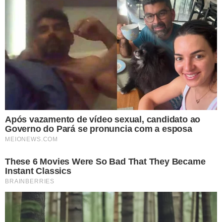
DENÚNCIAS DE CORRUPÇÃO
STJD dá 3 dias para John
Textor entregar provas de
suposta corrupção na
arbitragem
ENTRADA
John Textor quer baratear
ingressos para
botafoguenses
Dono do Botafogo, John
Textor arma ataque de olho
na venda do Chelsea