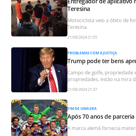
Entregador de aplicativo
Teresina
Motociclista veio a óbito de f
Teresina
21/03/2024 21:55
PROBLEMAS COM A JUSTIÇA
Trump pode ter bens apre
Campo de golfe, propriedade 
propriedades, estão na mira 
21/03/2024 21:37
FIM DE UMA ERA
Após 70 anos de parceria
A marca alemã fornecia materi