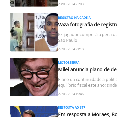
28/03/2024 23:03
REGISTRO NA CADEIA
Vaza fotografia de regis
Ex-jogador cumprirá a pena de
São Paulo
27/03/2024 21:18
MOTOSSERRA
Milei anuncia plano de de
Plano dá continuidade a políti
equilíbrio fiscal este ano; sin
27/03/2024 19:46
RESPOSTA AO STF
Em resposta a Moraes, Bol