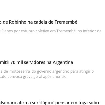
tro de Robinho na cadeia de Tremembé
 9 anos por estupro coletivo em Tremembé, no interior de
mitir 70 mil servidores na Argentina
ca de ‘motosserra’ do governo argentino para atingir o
dicato convoca greve geral após anúncio
sonaro afirma ser ‘ilógico’ pensar em fuga sobre