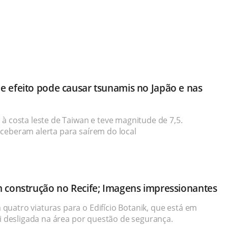
e efeito pode causar tsunamis no Japão e nas
à costa leste de Taiwan e teve magnitude de 7,5.
ceberam alerta para saírem do local
m construção no Recife; Imagens impressionantes
uatro viaturas para o Edifício Botanik, que está em
oi desligada na área por questão de segurança.