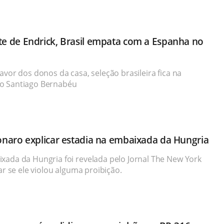
e de Endrick, Brasil empata com a Espanha no
avor dos donos da casa, seleção brasileira fica na
no Santiago Bernabéu
naro explicar estadia na embaixada da Hungria
xada da Hungria foi revelada pelo Jornal The New York
ar se ele violou alguma proibição.