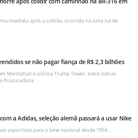
 morre após colidir com caminhão na BR-316 em
orma imediata após a colisão, ocorrida na zona sul de
endidos se não pagar fiança de R$ 2,3 bilhões
em Manhattan e icônica Trump Tower, entre outras
da Procuradoria
 com a Adidas, seleção alemã passará a usar Nike
ais esportivos para o time nacional desde 1954.