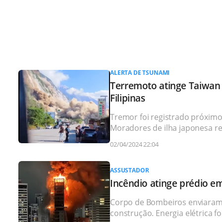
ALERTA DE TSUNAMI
Terremoto atinge Taiwan 
Filipinas
Tremor foi registrado próximo 
Moradores de ilha japonesa re
02/04/2024 22:04
ASSUSTADOR
Incêndio atinge prédio e
Corpo de Bombeiros enviaram q
construção. Energia elétrica f