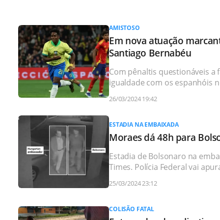
AMISTOSO
Em nova atuação marcant
Santiago Bernabéu
Com pênaltis questionáveis a f
igualdade com os espanhóis 
26/03/2024 19:42
ESTADIA NA EMBAIXADA
Moraes dá 48h para Bolso
Estadia de Bolsonaro na embai
Times. Polícia Federal vai apur
25/03/2024 23:12
COLISÃO FATAL