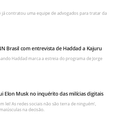
té já contratou uma equipe de advogados para tratar da
N Brasil com entrevista de Haddad a Kajuru
rnando Haddad marca a estreia do programa de Jorge
i Elon Musk no inquérito das milícias digitais
em lei! As redes sociais não são terra de ninguém',
 maiúsculas na decisão.