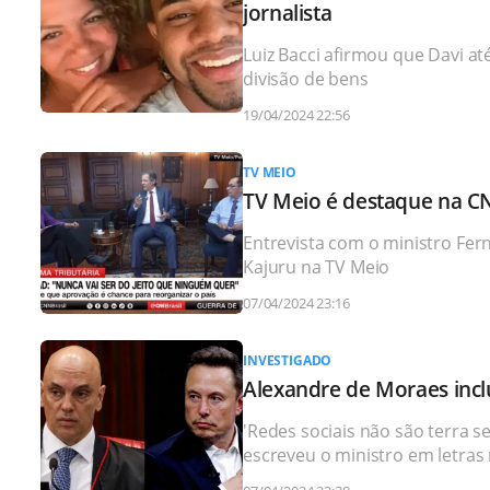
jornalista
Luiz Bacci afirmou que Davi a
divisão de bens
19/04/2024 22:56
TV MEIO
TV Meio é destaque na CN
Entrevista com o ministro Fe
Kajuru na TV Meio
07/04/2024 23:16
INVESTIGADO
Alexandre de Moraes inclu
'Redes sociais não são terra s
escreveu o ministro em letras