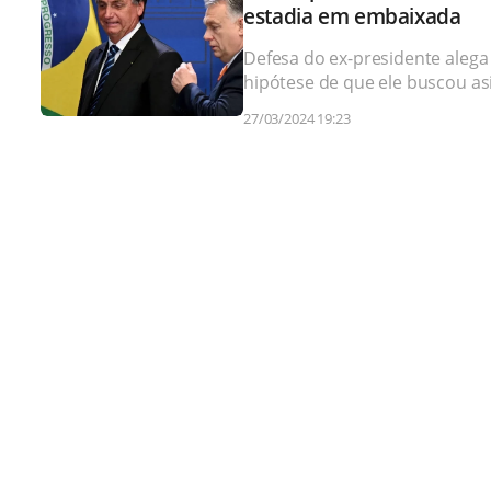
estadia em embaixada
Defesa do ex-presidente alega
hipótese de que ele buscou as
27/03/2024 19:23