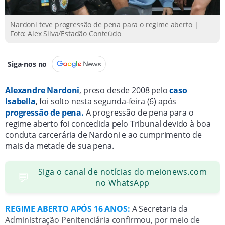
em avaliações favoráveis, apesar de o Ministério
Público planejar recorrer.
Nardoni teve progressão de pena para o regime aberto |
Foto: Alex Silva/Estadão Conteúdo
Siga-nos no
Alexandre Nardoni
, preso desde 2008 pelo
caso
Isabella
, foi solto nesta segunda-feira (6) após
progressão de pena.
A progressão de pena para o
regime aberto foi concedida pelo Tribunal devido à boa
conduta carcerária de Nardoni e ao cumprimento de
mais da metade de sua pena.
Siga o canal de notícias do meionews.com
💬
no WhatsApp
REGIME ABERTO
APÓS 16 ANOS:
A Secretaria da
Administração Penitenciária confirmou, por meio de