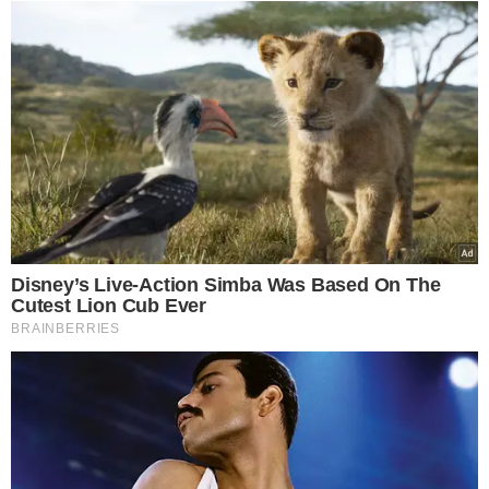
incluindo residir em São Paulo com sua família. O
advogado de Nardoni, Roberto Podval, afirmou que a
decisão é inquestionável, ressaltando a importância da
reabilitação na aplicação da pena.
O QUE LEVOU À SOLTURA?
A decisão judicial considerou
requisitos objetivos e subjetivos para a liberação de
Alexandre Nardoni. "Verifica-se dos autos que o
sentenciado mantém boa conduta carcerária, possui
situação processual definida, cumpriu mais de 1/2 do
total de sua reprimenda, encontra-se usufruindo das
saídas temporárias, retornando normalmente ao
presídio, teve o Relatório Conjunto e Avaliação com
parecer favorável e não registra faltas disciplinares
durante o cumprimento da reprimenda, preenchendo
assim os requisitos objetivos e subjetivos exigidos pela lei
para a obtenção do benefício", disse em trecho da
decisão.