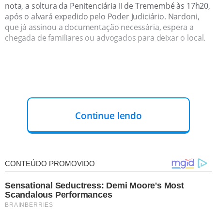
nota, a soltura da Penitenciária II de Tremembé às 17h20,
após o alvará expedido pelo Poder Judiciário. Nardoni,
que já assinou a documentação necessária, espera a
chegada de familiares ou advogados para deixar o local.
Continue lendo
ESTAVA NO REGIME SEMIABERTO:
Anteriormente no
regime semiaberto, Nardoni agora poderá viver fora da
prisão, sujeito a condições estipuladas pela Justiça,