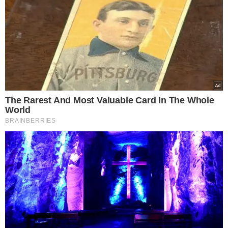
Isabella tinha apenas 5 anos quando foi morta pelo próprio pai e a
madrasta | FOTO: Arquivo pessoal
PROGRESSÃO CONTESTADA:
A progressão foi
contestada pelo Ministério Público, resultando em novos
exames psicológicos. Condenado a 30 anos de prisão,
Nardoni já cumpriu o tempo mínimo exigido para a
progressão, conforme a lei.
Apesar da decisão
favorável, o Ministério Público planeja recorrer.
RELEMBRE O CASO:
A menina Isabella Nardoni tinha
apenas 5 anos quando foi encontrada morta após cair do
sexto andar de um prédio em São Paulo, após ter sido
jogada do apartamento pelo próprio pai, Alexandre
Nardoni, e por sua madrasta, Anna Carolina Jatobá. O
casal foi condenado pelo homicídio da menina em um