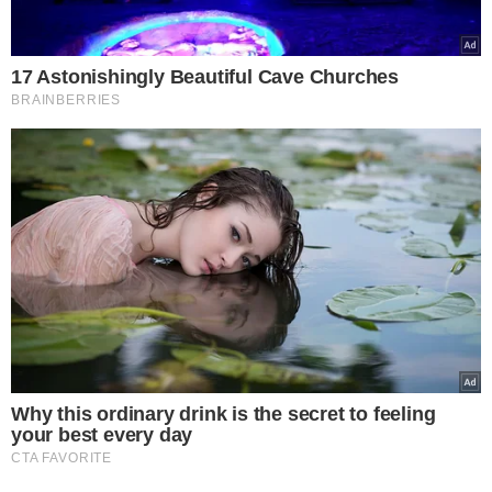
julgamento amplamente acompanhado pela sociedade.
TÓPICOS
REABILITAÇÃO
REGIME ABERTO
CASO ISABELLA
PROGRESSÃO DE PENA
SOLTO
ALEXANDRE NARDONI