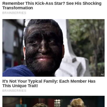
VER COMENTÁRIOS
VEJA TAMBÉM
TENSÃO
Donald Trump e
secretário de Guerra
batem boca por falta de
mísseis, diz jornal