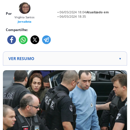
• 06/05/2024 18:04
Atualizado em
Por
• 06/05/2024 18:35
Virgínia Santos
Jornalista
Compartilhe:
VER RESUMO
▼
Alexandre Nardoni, condenado pela morte de
Isabella em 2008, foi solto após obter progressão
para o regime aberto. A decisão foi concedida após
um mês de solicitação da defesa. Nardoni, que
estava cumprindo pena no regime semiaberto,
agora poderá viver fora da prisão, sujeito a
condições determinadas pela Justiça, incluindo
residir em São Paulo com sua família. A decisão foi
baseada em seu bom comportamento na prisão e