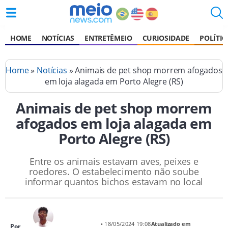
HOME
NOTÍCIAS
ENTRETÊMEIO
CURIOSIDADE
POLÍTIC
Home
»
Notícias
» Animais de pet shop morrem afogados
em loja alagada em Porto Alegre (RS)
Animais de pet shop morrem
afogados em loja alagada em
Porto Alegre (RS)
Entre os animais estavam aves, peixes e
roedores. O estabelecimento não soube
informar quantos bichos estavam no local
• 18/05/2024 19:08
Atualizado em
Por