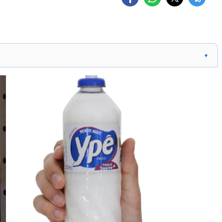
▼
te Ypê por risco de contaminação biológica.
imento voluntário devido à mudança de odor. Lotes
de 2022 com lotes finais 1 e 3.