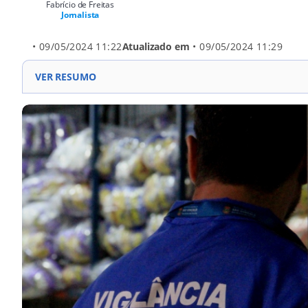
Fabrício de Freitas
Jornalista
• 09/05/2024 11:22
Atualizado em
• 09/05/2024 11:29
VER RESUMO
Suspensão do Ypê: Anvisa suspende lotes do detergen
Recolhimento voluntário: Fabricante realizou recolh
afetados: Produtos fabricados entre julho e dezembro 