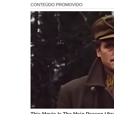
RISCO AOS CONSUMIDORES:
A fabricante, Química Am
sido realizado há cerca de um mês. Segundo a empresa,
uma "descaracterização" do odor tradicional dos deterg
consumidores, embora perceptível ao olfato em alguns 
SEGURANÇA E QUALIDADE:
A empresa ressaltou que a
e a qualidade de seus produtos. A Química Amparo tam
clientes, tendo iniciado o recolhimento de lotes espec
Anvisa.
Veja a lista completa com todos os lotes divididos po
Marca
Produto
172051, 179054, 184054, 1850
DETERGENTE
Clear
242054, 253011, 255011, 2670
YPÊ
Care
282011, 283011, 302051, 3030
029016, 030016, 036016, 03801
213051, 215051, 216051, 21705
233051, 236051, 238051, 24304
DETERGENTE
Coco
273051, 274051, 275051, 27605
YPÊ