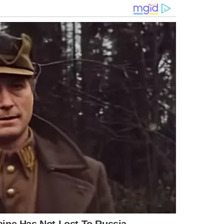
paro, declarou que o
recolhimento dos produtos
já havia
 a decisão se baseou em uma análise interna que detectou
entes, sem oferecer risco à saúde ou segurança dos
casos.
 medida é parte de seus esforços para manter a segurança
bém enfatizou seu compromisso com a satisfação dos
íficos em uma ação voluntária previamente submetida à
r marca abaixo:
Lotes atingidos
54, 186054, 228054, 233011, 234011, 235011, 236011,
51, 269051, 270051, 278011, 279011, 280011, 281011,
51, 304051, 314011, 315011, 316011, 318011
6, 057016, 058016, 148051, 149051, 151051, 212044,
1, 218051, 219051, 220051, 221051, 228054, 232051,
4, 248051, 249051, 256051, 257051, 258051, 272051,
1, 277051, 284051, 286051, 288051, 289051, 290051,