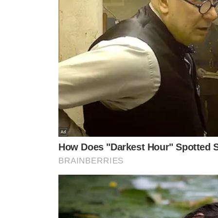
019056, 020056, 037056, 03805
188001, 211001, 212001, 22500
320001, 321001, 322001, 32405
336056, 338056, 356056, 23600
039016, 040016, 172081, 17215
188151, 207151, 208151, 20915
DETERGENTE
Neutro
228151, 229151, 230151, 23215
YPÊ
239011, 241151, 279151, 28215
325151, 326151, 327151, 32815
050016, 051016, 176031, 17703
238031, 282081, 316031, 31703
353016, 355016, 052016, 17103
234031, 235031, 239031 e 327