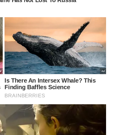
1, 301051, 317016, 331051, 333051, 33405, 031016, 188031,
1, 270031, 281031, 282031, 283031, 295031, 323016,
31, 330031 e 330031
1, 323081, 325081, 060016, 173081, 174081, 175081,
1, 224011, 239051, 240051, 242051, 271081, 272081,
1, 303011, 326051, 327051, 336016, 337016, 338016,
6, 043016, 127011, 129011, 130011, 134081, 135081,
1, 149011, 150011, 218011, 219011, 310011, 311011,
6, 053016, 054016, 141031, 221081, 222081, 223081,
1, 280081, 288031, 315031, 325016
6, 028016, 029016, 054016, 131011, 132011, 134011,
1, 188011, 189011, 193011, 194011, 195011, 200051,
1, 229011, 230011, 241011, 242011, 248081, 249081,
1, 264011, 265011, 266011, 278061, 279061, 280061,
1, 293011, 295011, 311011, 312011, 313011, 313061,
6, 329011, 330011, 357016, 046016, 047016, 185081,
1, 223081, 224081, 232081, 234081, 268031, 269031,