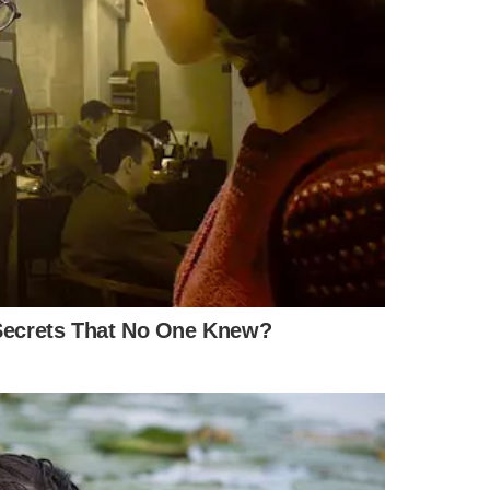
6, 039056, 054056, 055056, 173001, 174001, 186064,
1, 226001, 228001, 228064, 237001, 239001, 272056,
6, 325001, 325056, 326001, 326056, 327001, 331056,
1, 016016, 017016, 024016, 025016, 026016, 038016,
1, 173151, 174151, 175151, 176151, 177151, 178151,
1, 210151, 211081, 212081, 225011, 226011, 227011,
1, 233151, 234051, 234151, 235051.,235151, 236151,
1, 283151, 317151, 318016, 318151, 321011, 322011,
1, 333016, 342016, 346016, 349016, 048016, 049016,
1, 207031, 208031, 227031, 229031, 236031, 237031,
1, 318031, 319031, 323031, 325031, 326016, 327031,
1, 173031, 174031, 209031, 230031, 232031, 233031,
016