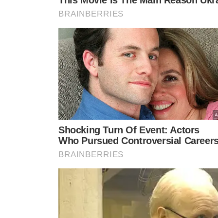
291051, 298051, 299051, 30005
225081, 226081, 227081, 23908
324016, 327031, 328031, 3290
225031, 226031, 242081, 31403
DETERGENTE
Capim
176081, 177081, 178081, 22301
YPÊ
Limão
273081, 299011, 300011, 30201
346016, 347016
031016, 040016, 041016, 04201
DETERGENTE
136081, 137081, 138081, 14801
Limão
YPÊ
319016, 332016, 339016, 34701
227081, 228081, 229081, 27908
010016, 011016, 012016, 02601
142011, 173011, 174011, 18701
213011, 220011, 221011, 22801
DETERGENTE
256011, 257011, 262011, 26301
Maçã
YPÊ
281061, 282061, 283051, 29201
327011, 327016, 328011, 32801
186081, 191081, 192081, 20410
309031 e 310031