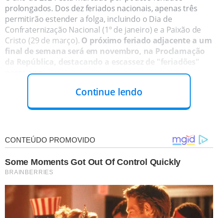
prolongados. Dos dez feriados nacionais, apenas três
permitirão estender a folga, incluindo o Dia de
Confraternização Nacional (1º de janeiro) e a Paixão de
Cristo (29 de março).
O próximo feriado adjacente a um
final de semana será em novembro, na Proclamação
da República, destacando a escassez de "feriadões"
neste ano.
Continue lendo