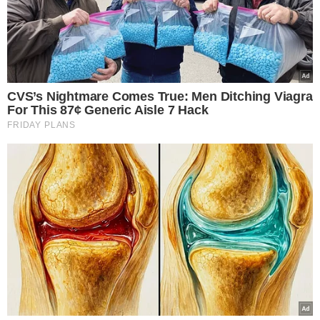
funcionar o comércio no
feriado de Corpus Christi
TIRE SUAS DÚVIDAS
Afinal, Corpus Christi é
feriado ou ponto facultativo?
Veja o que diz a lei
TÓPICOS
DIA DA CONSCIÊNCIA NEGRA
FERIADOS NACIONAIS
CORPUS CHRISTI
FERIADOS 2024
FERIADOS PROLONGADOS