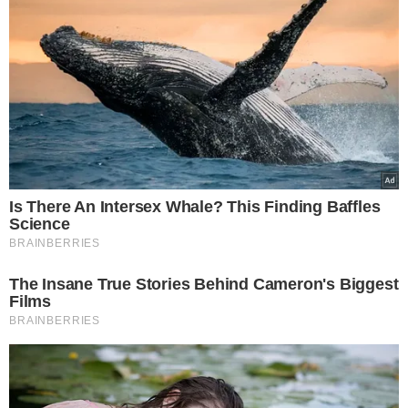
Calendário de feriados de 2024 - Foto: Reprodução
FERIADOS QUE CAIRÃO EM FINS DE
SEMANA OU QUARTAS-FEIRAS
Além dos feriados nacionais, restam cinco que cairão em
fins de semana ou quartas-feiras, como Independência
do Brasil, Nossa Senhora Aparecida, Finados, Consciência
Negra, e Natal.
O Dia da Consciência Negra, celebrado
em 20 de novembro, foi recentemente oficializado
como feriado nacional, após
aprovação no Congresso
e sanção do presidente Lula (PT)
, oferecendo mais uma
data de descanso.
As autoridades locais podem decidir se pontos
facultativos, como Corpus Christi, serão feriados