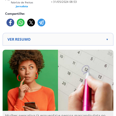
• 31/05/2024 08:53
Fabrício de Freitas
Jornalista
Compartilhe:
VER RESUMO
▼
Corpus Christi proporcionou folga para alguns
trabalhadores, criando um "feriadão" raro em 2024.
O ano de 2024 terá poucos feriados prolongados,
com apenas três permitindo extensão da folga. Dos
feriados nacionais, cinco cairão em fins de semana
ou quartas-feiras, incluindo o recém-oficializado Dia
da Consciência Negra.
Mulher pensativa (à esquerda) e pessoa marcando data no