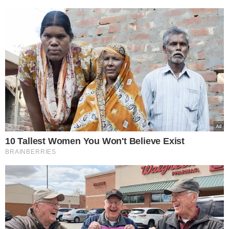
FÉ E TRADIÇÃO
Corpus Christi: entenda a
origem do feriado e o
significado dos tapetes
coloridos
EM TERESINA
Corpus Christi: Serviços
essenciais de saúde seguem
em atendimento no feriado
30 DE MAIO
Feriado: saiba como vai