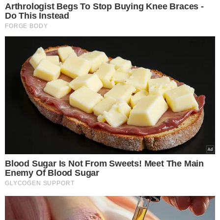
VER COMENTÁRIOS
VEJA TAMBÉM
MERCADO PARALELO
Como peça de 500 kg fez
o crime mirar os carros
elétricos no Brasil