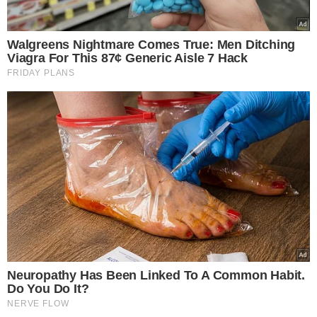
valor total das transferências irregulares chegue a R$
23,8 milhões.
INVESTIGAÇÃO
A investigação aponta que as companhias atuavam como
pontes entre entidades de fachada e servidores públicos
que autorizavam descontos indevidos nos benefícios
previdenciários. Com isso, aposentados e pensionistas
eram lesados por cobranças que não haviam autorizado.