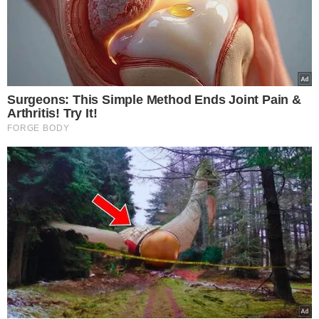
esquema.
EX-GESTOR
Em relação ao ex-diretor de benefícios do INSS, André
Fidélis,
a AGU informou que instaurou um procedimento
preparatório para eventual ação por improbidade
administrativa. A operação continua em andamento com
o objetivo de recuperar os valores desviados e
responsabilizar todos os envolvidos, tanto do setor
privado quanto servidores públicos.
EMPRESAS E SÓCIOS CITADOS
.
Eric Fidelis Sociedade Individual de Advocacia e seu
sócio Eric Douglas Martins Fidelis;
.
Rodrigues e Lima Advogados Associados e sua sócia
Cecília Rodrigues Mota;
.
Xavier Fonseca Consultoria Ltda. e sua sócia Maria Paula
Xavier da Fonseca Oliveira;
.
Acca Consultoria Empresarial e seus sócios Romeu
Carvalho Antunes, Milton Salvador de Almeida e Antonio
Carlos Camilo Antunes;
.
Arpar Administração, Participação e Empreendimento