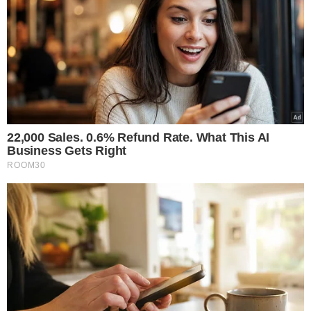
INSS
FRAUDE
AGU
CGU
BLOQUEIO DE BENS
VER COMENTÁRIOS
VEJA TAMBÉM
75,5 MIL VAGAS OFERTADAS
Fies 2026: estudantes
devem completar
informações até esta
terça-feira (4)