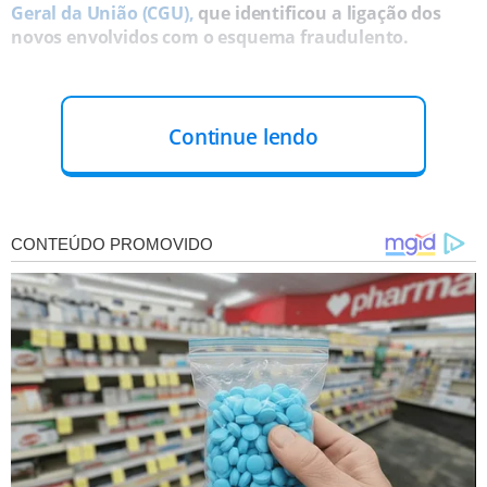
Geral da União (CGU),
que identificou a ligação dos
novos envolvidos com o esquema fraudulento.
Continue lendo
O QUE FIZERAM?
De acordo com a
AGU
,
essas empresas foram utilizadas
para operacionalizar uma complexa engenharia
financeira que viabilizava o repasse de vantagens
indevidas a
agentes públicos do INSS
. Estima-se que o