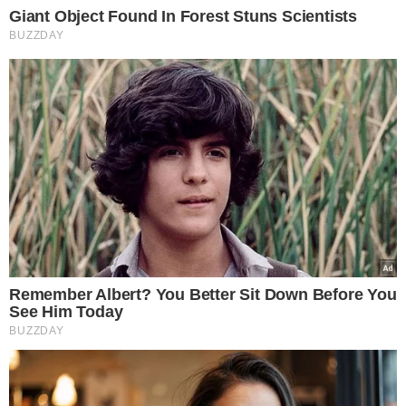
S.A. e seu sócio Rodrigo Moraes;
.
WM System Informática Ltda. e seu sócio Anderson
Claudino de Oliveira.
(Fonte: g1)
TÓPICOS