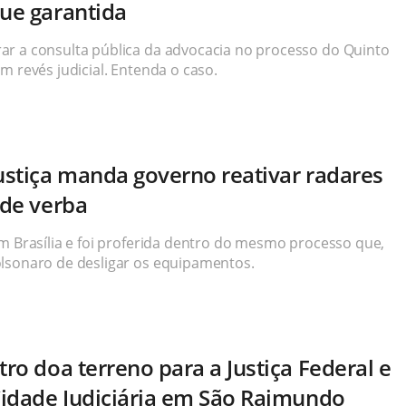
gue garantida
ar a consulta pública da advocacia no processo do Quinto
m revés judicial. Entenda o caso.
Justiça manda governo reativar radares
 de verba
em Brasília e foi proferida dentro do mesmo processo que,
olsonaro de desligar os equipamentos.
tro doa terreno para a Justiça Federal e
 Cidade Judiciária em São Raimundo