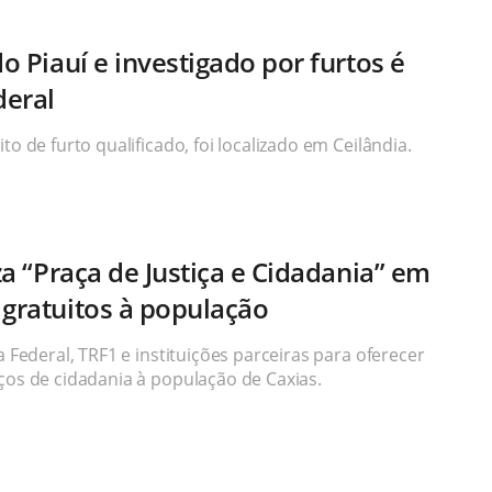
do Piauí e investigado por furtos é
deral
to de furto qualificado, foi localizado em Ceilândia.
iza “Praça de Justiça e Cidadania” em
 gratuitos à população
a Federal, TRF1 e instituições parceiras para oferecer
ços de cidadania à população de Caxias.