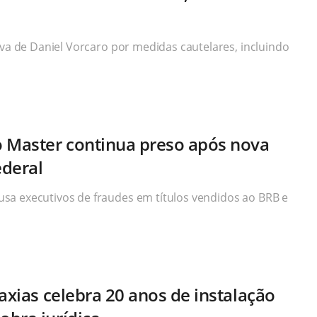
iva de Daniel Vorcaro por medidas cautelares, incluindo
.
 Master continua preso após nova
ederal
sa executivos de fraudes em títulos vendidos ao BRB e
axias celebra 20 anos de instalação