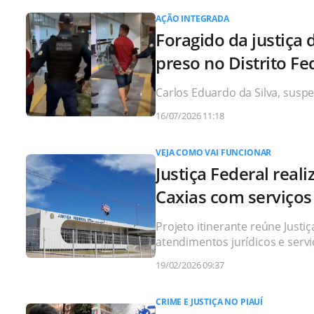
AÇÃO INTEGRADA
Foragido da justiça 
preso no Distrito Fe
Carlos Eduardo da Silva, suspei
16/07/2026 11:18
VEJA COMO VAI FUNCIONAR
Justiça Federal real
Caxias com serviços
Projeto itinerante reúne Justiç
atendimentos jurídicos e servi
19/02/2026 09:37
CRIME E JUSTIÇA NO PIAUÍ