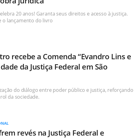
bra jurídica
elebra 20 anos! Garanta seus direitos e acesso à justiça.
e o lançamento do livro
stro recebe a Comenda “Evandro Lins e
idade da Justiça Federal em São
ização do diálogo entre poder público e justiça, reforçando
ol da sociedade.
ONAL
rem revés na Justiça Federal e