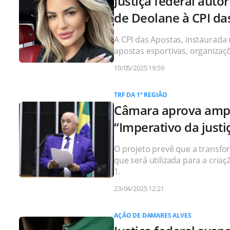
Justiça federal auto
de Deolane à CPI da
A CPI das Apostas, instaurada 
apostas esportivas, organizaçõ
10/05/2025 19:59
TRF DA 1ª REGIÃO
Câmara aprova ampli
“Imperativo da justiç
O projeto prevê que a transf
que será utilizada para a cri
1.
23/04/2025 12:21
AÇÃO DE DAMARES ALVES