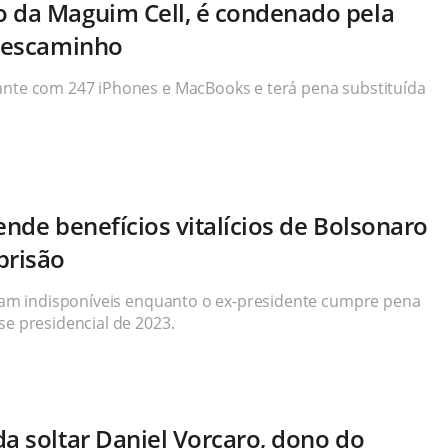
o da Maguim Cell, é condenado pela
 descaminho
ante com 247 iPhones e MacBooks e terá pena substituída
ende benefícios vitalícios de Bolsonaro
prisão
ficam indisponíveis enquanto o ex-presidente cumpre pena
se presidencial de 2023.
da soltar Daniel Vorcaro, dono do