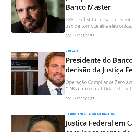
Banco Master
TRF-1 substitui prisão prevent
uso de tornozeleira eletrônica
28/11/2025 20:55
PRISÃO
Presidente do Banco
decisão da Justiça F
Operação Compliance Zero acu
CDBs com rentabilidade irreal
20/11/2025 09:27
CERIMÔNIA COMEMORATIVA
Justiça Federal em C