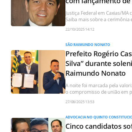
com lançamento de o
Justiça Federal em Caxias/MA c
Saiba mais sobre a cerimônia 
22/10/2025 14:12
SÃO RAIMUNDO NONATO
Prefeito Rogério Ca
Silva” durante solen
Raimundo Nonato
A noite foi marcada pela valor
o compromisso de união em pr
27/08/2025 13:53
ADVOCACIA NO QUINTO CONSTITUCI
Cinco candidatos sof