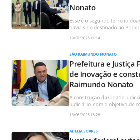
Nonato
Esse é o segundo terreno doado
havia sido destinado ao Poder
19/07/2025 11:14
SÃO RAIMUNDO NONATO
Prefeitura e Justiç
de Inovação e const
Raimundo Nonato
A construção da Cidade Judiciá
Judiciário, com o objetivo de c
18/06/2025 15:28
ADÉLIA SOARES