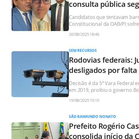
consulta pública se
Candidatos que tentavam barr
Constitucional da OAB/PI sofre
20/08/2025 18:46
SEM RECURSOS
Rodovias federais: 
desligados por falta
Decisão é da 5ª Vara Federal 
em 2019, proibiu o governo B
19/08/2025 10:10
SÃO RAIMUNDO NONATO
Prefeito Rogério Cas
consolida início da