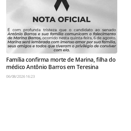
Família confirma morte de Marina, filha do
médico Antônio Barros em Teresina
06/08/2026 16:23