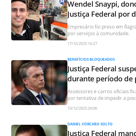
Wendel Snaypi, don
Justiça Federal por
Empresário foi preso em flagr
por serviços à comunidade.
17/12/2025 16:27
BENEFÍCIOS BLOQUEADOS
Justiça Federal susp
durante período de 
Assessores e carros oficiais 
por tentativa de impedir a pos
10/12/2025 20:06
DANIEL VORCARO SOLTO
Justiça Federal man