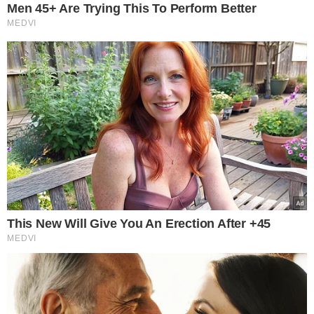
Taiwan; vídeos!
ALERTA DE TSUNAMI
Terremoto atinge Taiwan e
efeito pode causar tsunamis
no Japão e nas Filipinas
TÓPICOS
TERREMOTO
JAPÃO
VER COMENTÁRIOS