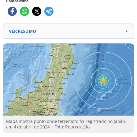
Compartilhe:
VER RESUMO
▼
{ "Tópico 1": "Terremoto de magnitude 6,1 atinge
costa leste do Japão; nenhum estrago ou ferido
relatado.", "Tópico 2": "Epicentro próximo a
Fukushima e Tóquio; ocorre um dia após terremoto
fatal em Taiwan.", "Tópico 3": "No Taiwan, terremoto
de magnitude 7,4 deixa nove mortos, 1 mil feridos e
danifica edifícios; resgate em andamento." }
Mapa mostra ponto onde terremoto foi registrado no Japão,
em 4 de abril de 2024 | Foto: Reprodução