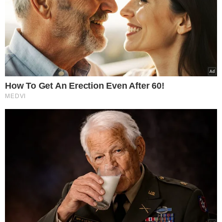
VEJA TAMBÉM
APP DE CONVERSAS
WhatsApp deixará de
funcionar em Androids
antigos; veja se o seu
será afetado