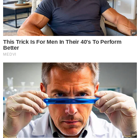
DE MAGNITUDE 7,4
Taiwan busca sobreviventes
após forte terremoto matar
9 e ferir 900
IMPRESSIONANTE!
Câmera na piscina mostra
turista preso durante
terremoto no Japão
MAIS DE 900 FERIDOS
Sobe para 9 o número de
mortes em terremoto em