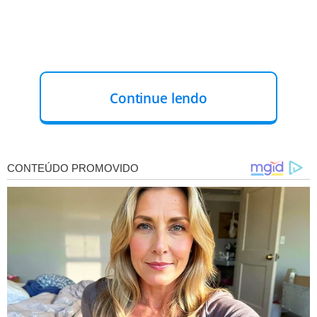
Continue lendo
Este evento sísmico ocorre um dia após um
terremoto de
magnitude 7,4 atingir Taiwan
, resultando na morte de
nove pessoas e deixando mais de 1 mil feridos.
As
vítimas fatais estavam principalmente no condado
montanhoso e pouco povoado de Hualien, próximo ao
epicentro do tremor.
Vários edifícios ficaram danificados na região, incluindo
dois prédios que desabaram. Ao todo, pelo menos 26