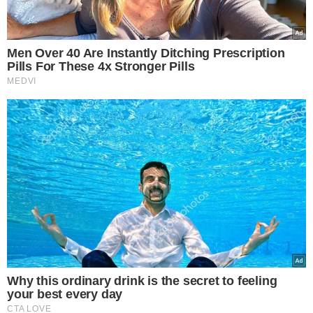
edifícios desmoronaram, e socorristas trabalham no
resgate de mais de 70 pessoas presas sob os escombros.
Autoridades locais relatam ainda 52 pessoas
desaparecidas. O terremoto em Taiwan foi considerado o
mais forte desde 1999, quando 2,4 mil pessoas perderam
a vida em um evento sísmico há 25 anos.
Para mais informações, acesse
meionews.com