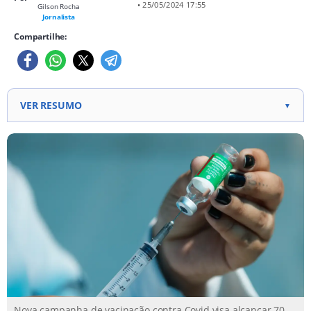
• 25/05/2024 17:55
Gilson Rocha
Jornalista
Compartilhe:
VER RESUMO
▼
Ministério da Saúde lança nova campanha de
vacinação, mirando 70 milhões de brasileiros com
doses da variante XBB da Ômicron. Iniciativa
decorre de acordo firmado em abril para aquisição
de 12,5 milhões de doses, já em distribuição aos
estados. Calendário de vacinação atualizado inclui
mudanças nos grupos prioritários, enfatizando a
importância do esquema vacinal completo e
reforços anuais para grupos específicos.
Nova campanha de vacinação contra Covid visa alcançar 70