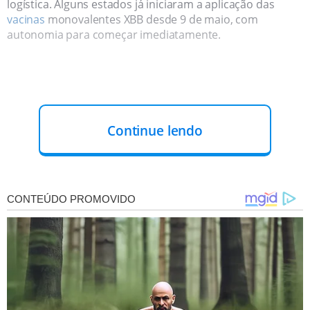
logística. Alguns estados já iniciaram a aplicação das
vacinas
monovalentes XBB desde 9 de maio, com
autonomia para começar imediatamente.
Continue lendo
Embora o número de
doses
adquiridas não seja
suficiente para atingir toda a
população-alvo
, o
Ministério da Saúde afirma que essa
compra
emergencial
suprirá estados e municípios até que novas