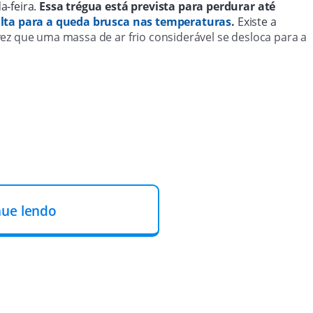
a-feira.
Essa trégua está prevista para perdurar até
lta para a queda brusca nas temperaturas
.
Existe a
ez que uma massa de ar frio considerável se desloca para a
nue lendo
onal de Monitoramento e Alertas de Desastres
cos e geológicos muito elevados
no estado. O rio Taquari
do, enquanto o rio Caí, já em cota de inundação, está