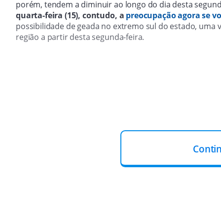
porém, tendem a diminuir ao longo do dia desta segund
quarta-feira (15), contudo, a
preocupação agora se vo
possibilidade de geada no extremo sul do estado, uma v
região a partir desta segunda-feira.
Conti
RIOS EM ELEVAÇÃO:
Neste domingo (12), o
Centro Naci
(Cemaden) emitiu um novo alerta de riscos hidrológi
atingiu mais de 26 metros na noite de domingo em Lajea