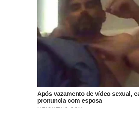
Adolescente é apreendido
suspeito de estuprar criança
de cinco anos em Teresina
JOGADOS NO RIO
Os corpos dos dois adolescentes mortos foram jogados n
domingo (9) por agentes do Corpo de Bombeiros e fami
Uma das vítimas foi identificada como Arthur da Silva Ma
envolvimento com o crime. A identidade do outro jovem 
reportagem.
Os corpos foram levados para o Instituto Médico Legal 
Delegacia de Polícia, no Centro de Campos dos Goytacaz