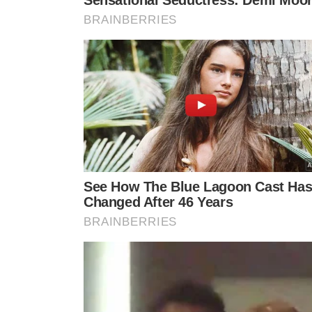
ERA DONO DE UM BAR
RIO DE JANEIRO
Empresário é morto com pelo
Militar do Exé
menos 20 tiros na zona norte
preso em flag
do Rio de Janeiro
estupro de a
anos
ESTUPRO DE VULNERÁVEL