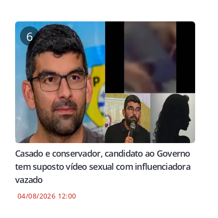
6
Casado e conservador, candidato ao Governo
tem suposto vídeo sexual com influenciadora
vazado
ESTÁ SENDO
VÍTIMA DE MAUS-TRATOS
DEIX
04/08/2026 12:00
Bebê de 50 dias é internada
MPT 
estupro de