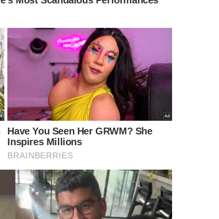
IDENTIFICADO
rcito e pastor é
Adolescente de 15 anos é o
rante por
principal suspeito de
dolescente de 13
assassinar taxista em
Teresina