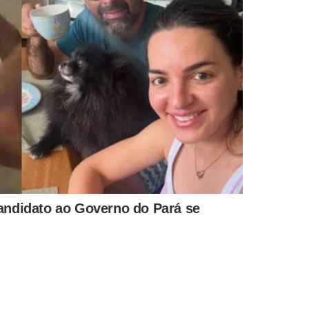
o Rio Paraíba do Sul. O resgate, realizado na tarde de
liares, encontrou os corpos com os braços amarrados.
tias, de 15 anos, que, segundo seus familiares, não tinha
não havia sido divulgada até a publicação desta
de Campos, e o crime está sendo investigado pela 134ª
es.