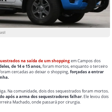
asil
questrados na saída de um shopping
em Campos dos
deles, de 14 e 15 anos,
foram mortos, enquanto o terceiro
s foram cercadas ao deixar o shopping,
forçadas a entrar
unha.
riga. Na comunidade, dois dos sequestrados foram mortos.
do após a arma dos sequestradores falhar
. Ele levou dois
erreira Machado, onde passará por cirurgia.