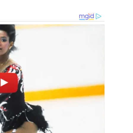
ória (CDP) de Guarulhos 2.
AÇÃO NA JUSTIÇA
 Porsche que
Família de homem morto por
 é transferido
motorista de Porsche pede
o de Tremembé
indenização de R$ 5 milhões