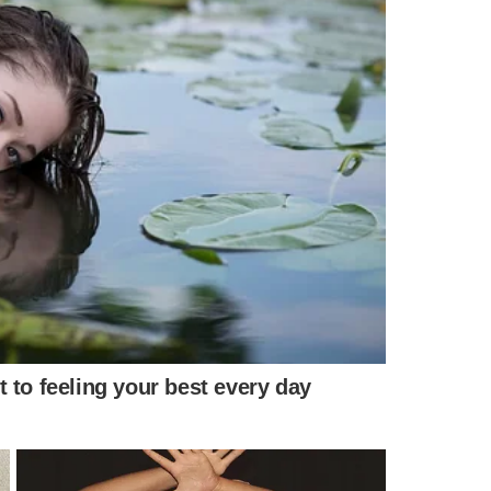
de aplicativo Ornaldo da Silva Viana, durante acidente de
Farah Maluf | Foto: Reprodução
 100 km/h e foi
acusado de provocar um acidente que
ana, de 52 anos. O acusado estava
a mais de 100
 dia 31 de março.