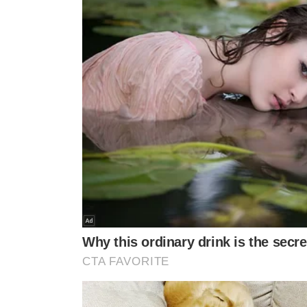
O empresário Fernando Sastre, que matou o motorista 
trânsito na Avenida Salim 
Fernando é o motorista do Porsche que estava a mais de
matou o motorista de aplicativo,
Ornaldo da Silva Vi
quilômetros por hora.
O fato ocorreu em São Paulo, no