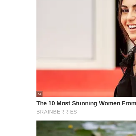
HOMICÍDIO
AVALIADA EM R$ 
Polícia concluiu inquérito e
VÍDEO! Acide
pede pela 3ª vez a prisão de
deixa uma pe
motorista do Porsche
outra ferida