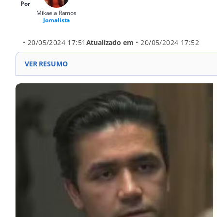
Por
Mikaela Ramos
Jornalista
• 20/05/2024 17:51
Atualizado em
• 20/05/2024 17:52
VER RESUMO
Fernando Sastre foi transferido para a P2 de Trememb
dias de isolamento para inclusão, Fernando pode conv
Fernando é acusado de causar um acidente de trânsit
Viana a mais de 100 km/h.