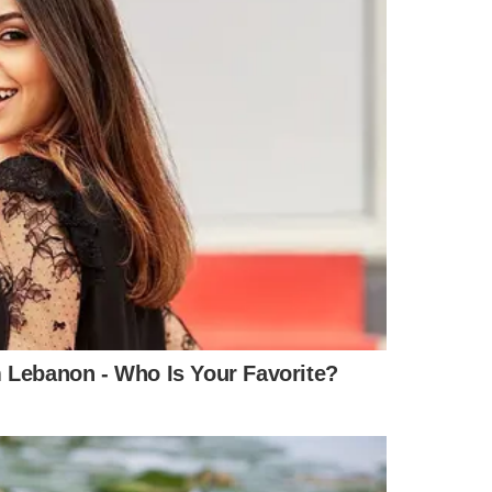
800 MIL
nte com Porsche
ssoa morta e