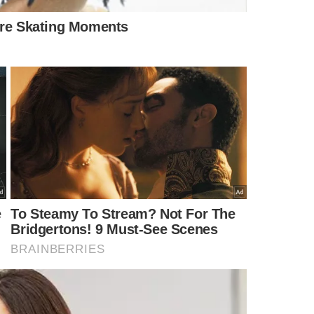
TA DE APP
4º PEDIDO DE PRISÃO
torista de
MP denuncia motorista de
ao juiz que ele
Porsche e pede prisão por
sídio dos
homicídio e lesão