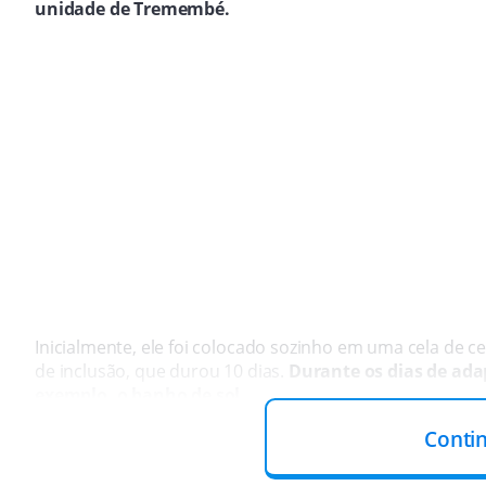
unidade de Tremembé.
Inicialmente, ele foi colocado sozinho em uma cela de 
de inclusão, que durou 10 dias.
Durante os dias de ada
exemplo, o banho de sol.
O QUE MUDOU?
Conti
A partir de agora, o empresário passa a conviver com o
homem.
Além da mudança de cela,
Fernando também p