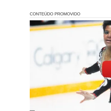
transferido, Sastre estava no Centro de Detenção Provis
LEIA MAIS
ACIDENTE FATAL EM SÃO PAULO
EM SÃO PAULO
Novo vídeo mostra motorista
Motorista de
do Porsche falando com voz
causou morte
arrastada antes do acidente
para presídi