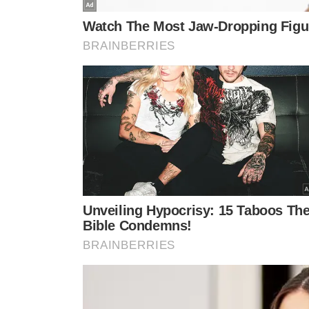
VAI PARA TRÁS DAS GRADES!
MATOU MOTORIS
Dono de Porsche acusado de
Defesa de mo
matar motorista de app se
Porsche pede 
entrega à polícia
fique no ‘pre
famosos’