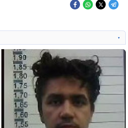
▼
é e passou a dividir cela com outro detento. Após 10
iver com os outros presos e receber visitas da família.
o que matou o motorista de aplicativo Ornaldo da Silva