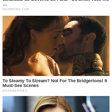
DEFESA RECORREU
Ministros do STF
descartam revogação
de restrição de visitas a
Bolsonaro
VEJA MAIS NOTÍCIAS