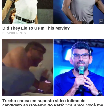
TÓPICOS
DONALD TRUMP
ATRIZ PORNO
JULGAMENTO
STORMY DANIELS
VER COMENTÁRIOS
VEJA TAMBÉM