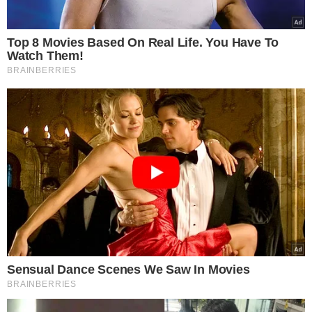
ENTENDA A ACUSAÇÃO:
Conforme a acusação, o
republicano desembolsou US$ 130 mil (equivalente a R$
660 mil na cotação atual) nos momentos finais da
campanha presidencial de 2016 para a ex-atriz pornô
Stormy Daniels, a fim de garantir seu silêncio sobre um
suposto encontro sexual extraconjugal ocorrido em
2006.
A promotoria alega que Trump disfarçou um
pagamento à sua advogada como se fosse destinado a
outro fim
, o que constituiria ocultação nos registros
fiscais.
A PROMOTORIA AFIRMA:
Segundo a promotoria, o
pagamento foi considerado uma despesa de campanha,
pois seu objetivo final era evitar danos políticos durante
as eleições de 2016. Assim, Trump está sendo acusado de
ocultar uma despesa de campanha e enfrentará
julgamento por esse motivo. Quem fez o pagamento foi
Michael Cohen, então advogado pessoal de Trump —e
hoje adversário dele. Como havia um grupo de pessoas
envolvidas no esquema,
também há acusação de
conspiração
.