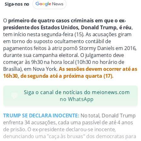
Siga-nos no
O
primeiro de quatro casos criminais em que o ex-
presidente dos Estados Unidos, Donald Trump, é réu
,
tem início nesta segunda-feira (15). As acusações giram
em torno do suposto ocultamento contábil de
pagamentos feitos à atriz pornô Stormy Daniels em 2016,
durante sua campanha eleitoral. O julgamento deve
começar às 9h30 na hora local (10h30 no horário de
Brasília), em Nova York.
As sessões devem ocorrer até as
16h30, de segunda até a próxima quarta (17).
Siga o canal de notícias do meionews.com
💬
no WhatsApp
TRUMP SE DECLARA INOCENTE:
No total, Donald Trump
enfrenta 34 acusações, cada uma passível de até 4 anos
de prisão. O ex-presidente declarou-se inocente,
denunciando uma "caça às bruxas" dos democratas para