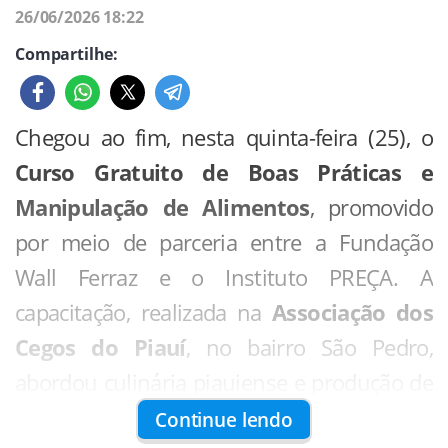
26/06/2026 18:22
Segundo o deputado, o objetivo do projeto
Compartilhe:
é identificar problemas de visão que
possam comprometer o desempenho
Chegou ao fim, nesta quinta-feira (25), o
escolar e ampliar o acesso à saúde visual
Curso Gratuito de Boas Práticas e
entre estudantes da rede pública. A
Manipulação de Alimentos
, promovido
proposta é tornar a iniciativa permanente
por meio de parceria entre a Fundação
nos municípios atendidos.
Wall Ferraz e o Instituto PREÇA. A
capacitação, realizada na
Associação dos
Cegos do Piauí
, no bairro São Pedro,
abordou culinária piauiense e produção de
massas artesanais.
Continue lendo