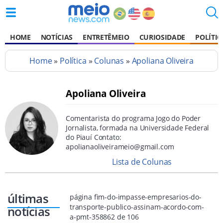
HOME
NOTÍCIAS
ENTRETÊMEIO
CURIOSIDADE
POLÍTIC
Home
»
Política
»
Colunas
»
Apoliana Oliveira
Apoliana Oliveira
Comentarista do programa Jogo do Poder
Jornalista, formada na Universidade Federal
do Piauí Contato:
apolianaoliveirameio@gmail.com
Lista de Colunas
últimas
página fim-do-impasse-empresarios-do-
transporte-publico-assinam-acordo-com-
notícias
a-pmt-358862 de 106