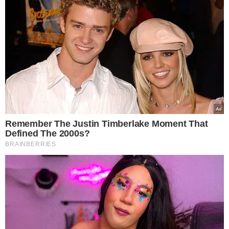
POTENCIAL PONTO DE CONFLITO
Diante disso, a PEC é vista como um potencial ponto de
conflito entre os poderes Legislativo e Judiciário.
Ministros do STF admitiram que a aprovação da proposta
pode abrir uma nova crise entre os dois poderes,
intensificando os excedentes já existentes.
Mesmo com o avanço da proposta no Congresso, os
ministros avaliam que, caso aprovada, a PEC terá um
caminho conturbado, com grandes chances de ser
questionada no próprio STF.
Para mais informações, acesse
meionews.com