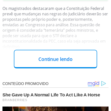
Os magistrados destacaram que a Constituição Federal
prevê que mudanças nas regras do Judiciário deverão ser
propostas pelo próprio poder e, posteriormente,
enviadas ao Congresso para análise. Essa questão de
origem é considerada “temerária” pelos ministros, e
pode ser usada para que o STF declare a
inconstitucionalidade da PEC, caso ela seja aprovada em
definitivo.
Continue lendo