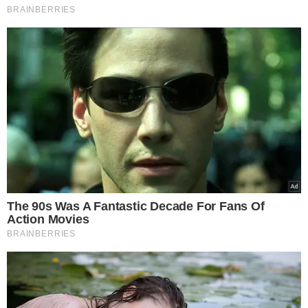
TÓPICOS
INCONSTITUCIONALIDADE
CONFLITO DE PODERES
PODER DOS MINISTROS
PEC
STF
VER COMENTÁRIOS
VEJA TAMBÉM