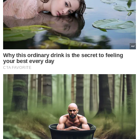
ELEIÇÕES 2026
Lula terá mais tempo
que Flávio na TV; veja
distribuição entre
candidatos
VEJA MAIS NOTÍCIAS