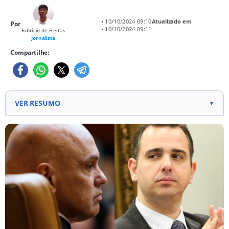
• 10/10/2024 09:10
Atualizado em
Por
• 10/10/2024 09:11
Fabrício de Freitas
Jornalista
Compartilhe:
VER RESUMO
▼
Ministros temem inconstitucionalidade da PEC que
limita decisões monocráticas, pois não foi proposta
pelo Judiciário. Proposta é vista como potencial
crise entre Legislativo e Judiciário devido a
excedentes pré-existentes. Mesmo com avanço no
Congresso, ministros acreditam que PEC será
questionada no STF caso aprovada.